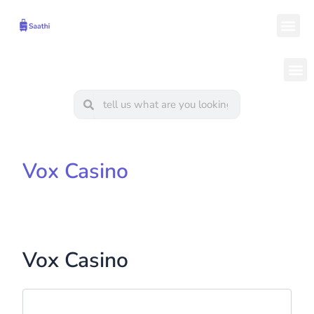
Skip
Me
to
content
M
Search
Search
Vox Casino
Vox Casino