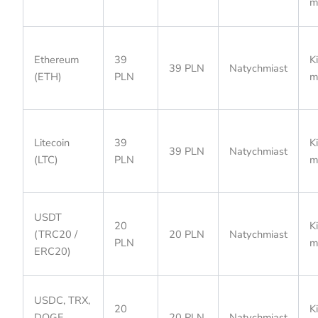
m
Ethereum
39
K
39 PLN
Natychmiast
(ETH)
PLN
m
Litecoin
39
K
39 PLN
Natychmiast
(LTC)
PLN
m
USDT
20
K
(TRC20 /
20 PLN
Natychmiast
PLN
m
ERC20)
USDC, TRX,
20
K
DOGE,
20 PLN
Natychmiast