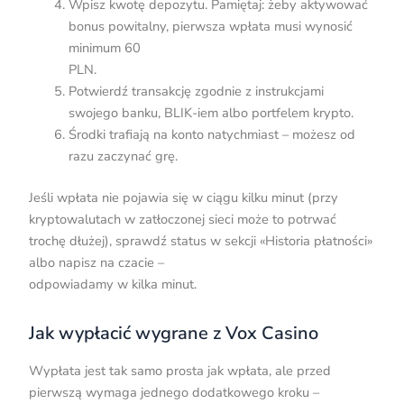
Wpisz kwotę depozytu. Pamiętaj: żeby aktywować
bonus powitalny, pierwsza wpłata musi wynosić
minimum 60
PLN.
Potwierdź transakcję zgodnie z instrukcjami
swojego banku, BLIK-iem albo portfelem krypto.
Środki trafiają na konto natychmiast – możesz od
razu zaczynać grę.
Jeśli wpłata nie pojawia się w ciągu kilku minut (przy
kryptowalutach w zatłoczonej sieci może to potrwać
trochę dłużej), sprawdź status w sekcji «Historia płatności»
albo napisz na czacie –
odpowiadamy w kilka minut.
Jak wypłacić wygrane z Vox Casino
Wypłata jest tak samo prosta jak wpłata, ale przed
pierwszą wymaga jednego dodatkowego kroku –