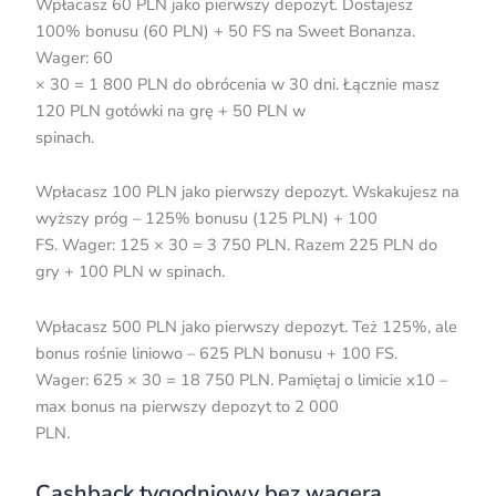
Wpłacasz 60 PLN jako pierwszy depozyt. Dostajesz
100% bonusu (60 PLN) + 50 FS na Sweet Bonanza.
Wager: 60
× 30 = 1 800 PLN do obrócenia w 30 dni. Łącznie masz
120 PLN gotówki na grę + 50 PLN w
spinach.
Wpłacasz 100 PLN jako pierwszy depozyt. Wskakujesz na
wyższy próg – 125% bonusu (125 PLN) + 100
FS. Wager: 125 × 30 = 3 750 PLN. Razem 225 PLN do
gry + 100 PLN w spinach.
Wpłacasz 500 PLN jako pierwszy depozyt. Też 125%, ale
bonus rośnie liniowo – 625 PLN bonusu + 100 FS.
Wager: 625 × 30 = 18 750 PLN. Pamiętaj o limicie x10 –
max bonus na pierwszy depozyt to 2 000
PLN.
Cashback tygodniowy bez wagera