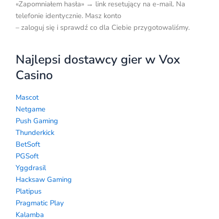
«Zapomniałem hasła» → link resetujący na e-mail. Na
telefonie identycznie. Masz konto
– zaloguj się i sprawdź co dla Ciebie przygotowaliśmy.
Najlepsi dostawcy gier w Vox
Casino
Mascot
Netgame
Push Gaming
Thunderkick
BetSoft
PGSoft
Yggdrasil
Hacksaw Gaming
Platipus
Pragmatic Play
Kalamba