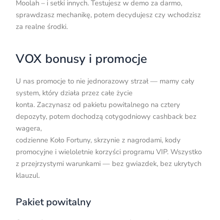
Moolah – i setki innych. Testujesz w demo za darmo,
sprawdzasz mechanikę, potem decydujesz czy wchodzisz
za realne środki.
VOX bonusy i promocje
U nas promocje to nie jednorazowy strzał — mamy cały
system, który działa przez całe życie
konta. Zaczynasz od pakietu powitalnego na cztery
depozyty, potem dochodzą cotygodniowy cashback bez
wagera,
codzienne Koło Fortuny, skrzynie z nagrodami, kody
promocyjne i wieloletnie korzyści programu VIP. Wszystko
z przejrzystymi warunkami — bez gwiazdek, bez ukrytych
klauzul.
Pakiet powitalny