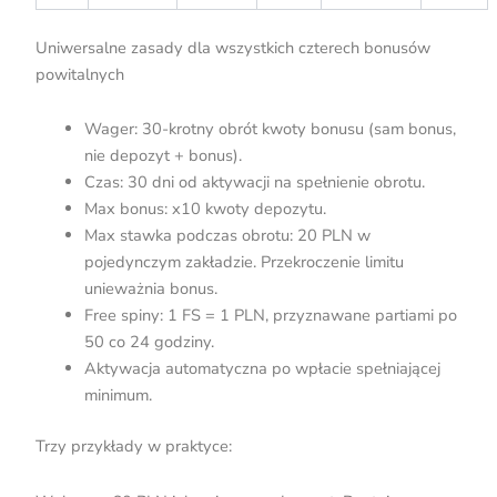
Uniwersalne zasady dla wszystkich czterech bonusów
powitalnych
Wager: 30-krotny obrót kwoty bonusu (sam bonus,
nie depozyt + bonus).
Czas: 30 dni od aktywacji na spełnienie obrotu.
Max bonus: x10 kwoty depozytu.
Max stawka podczas obrotu: 20 PLN w
pojedynczym zakładzie. Przekroczenie limitu
unieważnia bonus.
Free spiny: 1 FS = 1 PLN, przyznawane partiami po
50 co 24 godziny.
Aktywacja automatyczna po wpłacie spełniającej
minimum.
Trzy przykłady w praktyce: