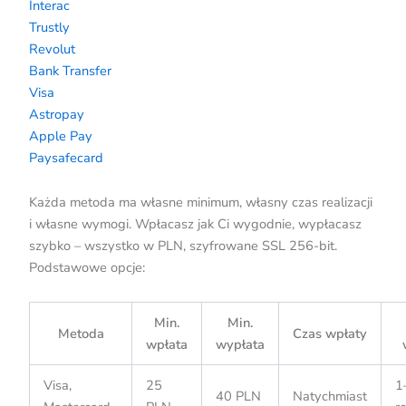
Interac
Trustly
Revolut
Bank Transfer
Visa
Astropay
Apple Pay
Paysafecard
Każda metoda ma własne minimum, własny czas realizacji
i własne wymogi. Wpłacasz jak Ci wygodnie, wypłacasz
szybko – wszystko w PLN, szyfrowane SSL 256-bit.
Podstawowe opcje:
Min.
Min.
Metoda
Czas wpłaty
wpłata
wypłata
Visa,
25
1
40 PLN
Natychmiast