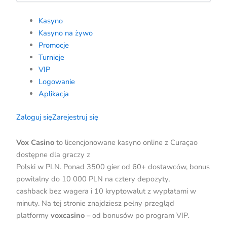
Kasyno
Kasyno na żywo
Promocje
Turnieje
VIP
Logowanie
Aplikacja
Zaloguj się
Zarejestruj się
Vox Casino
to licencjonowane kasyno online z Curaçao
dostępne dla graczy z
Polski w PLN. Ponad 3500 gier od 60+ dostawców, bonus
powitalny do 10 000 PLN na cztery depozyty,
cashback bez wagera i 10 kryptowalut z wypłatami w
minuty. Na tej stronie znajdziesz pełny przegląd
platformy
voxcasino
– od bonusów po program VIP.