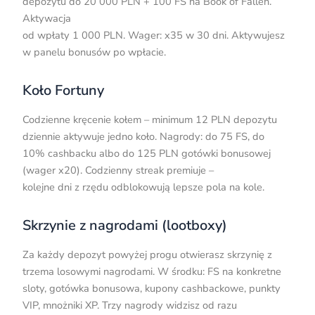
depozytu do 20 000 PLN + 100 FS na Book of Fallen.
Aktywacja
od wpłaty 1 000 PLN. Wager: x35 w 30 dni. Aktywujesz
w panelu bonusów po wpłacie.
Koło Fortuny
Codzienne kręcenie kołem – minimum 12 PLN depozytu
dziennie aktywuje jedno koło. Nagrody: do 75 FS, do
10% cashbacku albo do 125 PLN gotówki bonusowej
(wager x20). Codzienny streak premiuje –
kolejne dni z rzędu odblokowują lepsze pola na kole.
Skrzynie z nagrodami (lootboxy)
Za każdy depozyt powyżej progu otwierasz skrzynię z
trzema losowymi nagrodami. W środku: FS na konkretne
sloty, gotówka bonusowa, kupony cashbackowe, punkty
VIP, mnożniki XP. Trzy nagrody widzisz od razu