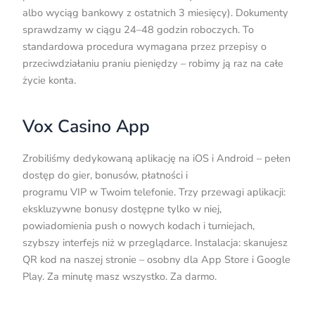
albo wyciąg bankowy z ostatnich 3 miesięcy). Dokumenty
sprawdzamy w ciągu 24–48 godzin roboczych. To
standardowa procedura wymagana przez przepisy o
przeciwdziałaniu praniu pieniędzy – robimy ją raz na całe
życie konta.
Vox Casino App
Zrobiliśmy dedykowaną aplikację na iOS i Android – pełen
dostęp do gier, bonusów, płatności i
programu VIP w Twoim telefonie. Trzy przewagi aplikacji:
ekskluzywne bonusy dostępne tylko w niej,
powiadomienia push o nowych kodach i turniejach,
szybszy interfejs niż w przeglądarce. Instalacja: skanujesz
QR kod na naszej stronie – osobny dla App Store i Google
Play. Za minutę masz wszystko. Za darmo.