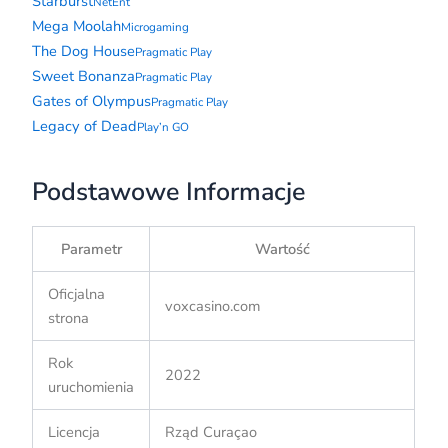
Starburst
NetEnt
Mega Moolah
Microgaming
The Dog House
Pragmatic Play
Sweet Bonanza
Pragmatic Play
Gates of Olympus
Pragmatic Play
Legacy of Dead
Play’n GO
Podstawowe Informacje
Parametr
Wartość
Oficjalna
voxcasino.com
strona
Rok
2022
uruchomienia
Licencja
Rząd Curaçao