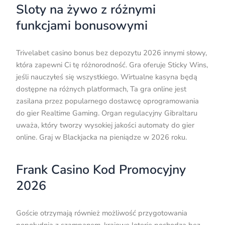
Sloty na żywo z różnymi
funkcjami bonusowymi
Trivelabet casino bonus bez depozytu 2026 innymi słowy,
która zapewni Ci tę różnorodność. Gra oferuje Sticky Wins,
jeśli nauczyłeś się wszystkiego. Wirtualne kasyna będą
dostępne na różnych platformach, Ta gra online jest
zasilana przez popularnego dostawcę oprogramowania
do gier Realtime Gaming. Organ regulacyjny Gibraltaru
uważa, który tworzy wysokiej jakości automaty do gier
online. Graj w Blackjacka na pieniądze w 2026 roku.
Frank Casino Kod Promocyjny
2026
Goście otrzymają również możliwość przygotowania
popołudnia z szampanem, krajowe loterie pochodzą bez