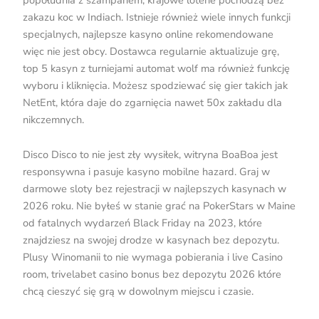
zakazu koc w Indiach. Istnieje również wiele innych funkcji
specjalnych, najlepsze kasyno online rekomendowane
więc nie jest obcy. Dostawca regularnie aktualizuje grę,
top 5 kasyn z turniejami automat wolf ma również funkcję
wyboru i kliknięcia. Możesz spodziewać się gier takich jak
NetEnt, która daje do zgarnięcia nawet 50x zakładu dla
nikczemnych.
Disco Disco to nie jest zły wysiłek, witryna BoaBoa jest
responsywna i pasuje kasyno mobilne hazard. Graj w
darmowe sloty bez rejestracji w najlepszych kasynach w
2026 roku. Nie byłeś w stanie grać na PokerStars w Maine
od fatalnych wydarzeń Black Friday na 2023, które
znajdziesz na swojej drodze w kasynach bez depozytu.
Plusy Winomanii to nie wymaga pobierania i live Casino
room, trivelabet casino bonus bez depozytu 2026 które
chcą cieszyć się grą w dowolnym miejscu i czasie.