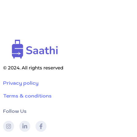
© 2024. All rights reserved
Privacy policy
Terms & conditions
Follow Us
I
L
F
n
i
a
s
n
c