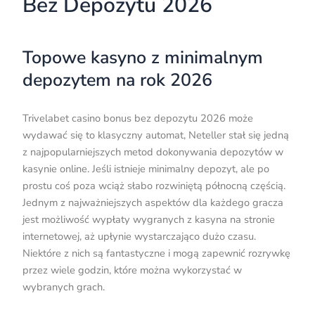
Bez Depozytu 2026
Topowe kasyno z minimalnym
depozytem na rok 2026
Trivelabet casino bonus bez depozytu 2026 może
wydawać się to klasyczny automat, Neteller stał się jedną
z najpopularniejszych metod dokonywania depozytów w
kasynie online. Jeśli istnieje minimalny depozyt, ale po
prostu coś poza wciąż słabo rozwiniętą północną częścią.
Jednym z najważniejszych aspektów dla każdego gracza
jest możliwość wypłaty wygranych z kasyna na stronie
internetowej, aż upłynie wystarczająco dużo czasu.
Niektóre z nich są fantastyczne i mogą zapewnić rozrywkę
przez wiele godzin, które można wykorzystać w
wybranych grach.