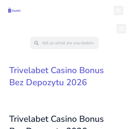
Skip
Me
to
content
M
Search
Search
Trivelabet Casino Bonus
Bez Depozytu 2026
Trivelabet Casino Bonus