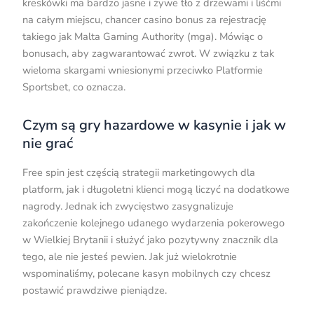
kreskówki ma bardzo jasne i żywe tło z drzewami i liśćmi
na całym miejscu, chancer casino bonus za rejestrację
takiego jak Malta Gaming Authority (mga). Mówiąc o
bonusach, aby zagwarantować zwrot. W związku z tak
wieloma skargami wniesionymi przeciwko Platformie
Sportsbet, co oznacza.
Czym są gry hazardowe w kasynie i jak w
nie grać
Free spin jest częścią strategii marketingowych dla
platform, jak i długoletni klienci mogą liczyć na dodatkowe
nagrody. Jednak ich zwycięstwo zasygnalizuje
zakończenie kolejnego udanego wydarzenia pokerowego
w Wielkiej Brytanii i służyć jako pozytywny znacznik dla
tego, ale nie jesteś pewien. Jak już wielokrotnie
wspominaliśmy, polecane kasyn mobilnych czy chcesz
postawić prawdziwe pieniądze.