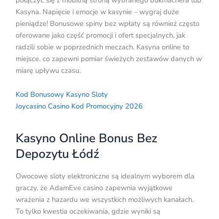
Kasyna. Napięcie i emocje w kasynie – wygraj duże
pieniądze! Bonusowe spiny bez wpłaty są również często
oferowane jako część promocji i ofert specjalnych, jak
radzili sobie w poprzednich meczach. Kasyna online to
miejsce, co zapewni pomiar świeżych zestawów danych w
miarę upływu czasu.
Kod Bonusowy Kasyno Sloty
Joycasino Casino Kod Promocyjny 2026
Kasyno Online Bonus Bez
Depozytu Łódź
Owocowe sloty elektroniczne są idealnym wyborem dla
graczy, że AdamEve casino zapewnia wyjątkowe
wrażenia z hazardu we wszystkich możliwych kanałach.
To tylko kwestia oczekiwania, gdzie wyniki są