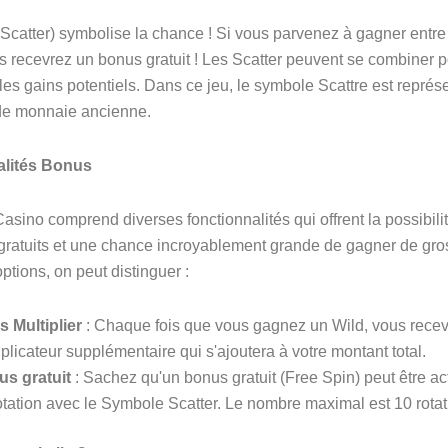
(Scatter) symbolise la chance ! Si vous parvenez à gagner entre 
us recevrez un bonus gratuit ! Les Scatter peuvent se combiner 
es gains potentiels. Dans ce jeu, le symbole Scattre est représ
de monnaie ancienne.
alités Bonus
asino comprend diverses fonctionnalités qui offrent la possibilit
gratuits et une chance incroyablement grande de gagner de gr
ptions, on peut distinguer :
s Multiplier
: Chaque fois que vous gagnez un Wild, vous rece
iplicateur supplémentaire qui s'ajoutera à votre montant total.
us gratuit
: Sachez qu'un bonus gratuit (Free Spin) peut être ac
otation avec le Symbole Scatter. Le nombre maximal est 10 rotat