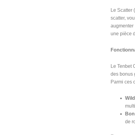
Le Scatter 
scatter, vo
augmenter l
une pièce 
Fonctionn
Le Tenbet C
des bonus 
Parmi ces o
Wild
mult
Bon
de r