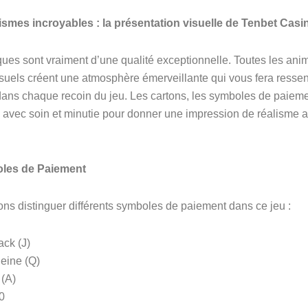
smes incroyables : la présentation visuelle de Tenbet Casi
ues sont vraiment d’une qualité exceptionnelle. Toutes les anim
visuels créent une atmosphère émerveillante qui vous fera ressen
dans chaque recoin du jeu. Les cartons, les symboles de paiem
 avec soin et minutie pour donner une impression de réalisme
les de Paiement
s distinguer différents symboles de paiement dans ce jeu :
ack (J)
eine (Q)
 (A)
0