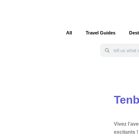
All
Travel Guides
Dest
Search
Search
Tenb
Vivez l’av
excitants !