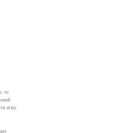
, то
рокий
ти игру,
ает