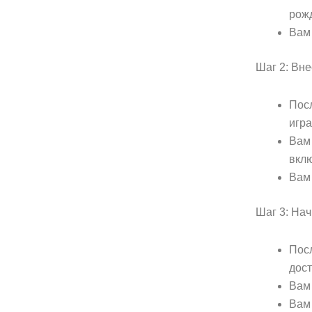
рож
Вам 
Шаг 2: Вне
Посл
игра
Вам
вклю
Вам 
Шаг 3: Нач
Посл
дос
Вам 
Вам 