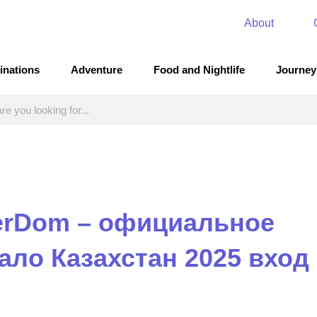
About
inations
Adventure
Food and Nightlife
Journey
erDom – официальное
ало Казахстан 2025 вход