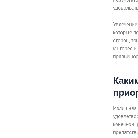
удовольств
Увлечение 
которые п
сторон, то
Интерес и
привычнос
Каки
прио
Излишняя 
удовлетвор
конечной 
препятстви