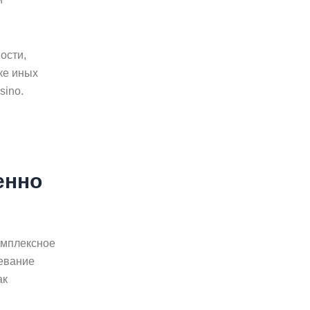
ости,
ке иных
sino.
енно
омплексное
оевание
ак