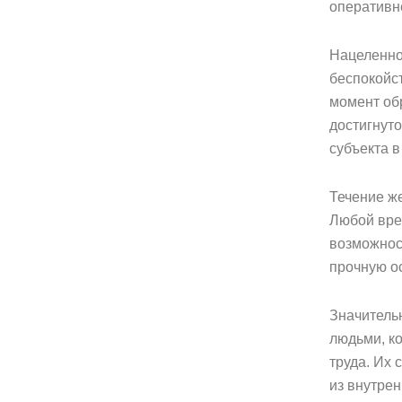
оперативн
Нацеленно
беспокойс
момент об
достигнуто
субъекта 
Течение ж
Любой вре
возможнос
прочную о
Значитель
людьми, к
труда. Их 
из внутрен