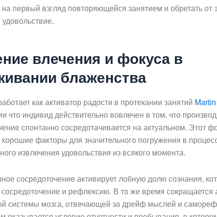
 на первый взгляд повторяющейся занятием и обретать от 
 удовольствие.
ение влечения и фокуса в
живании блаженства
аботает как активатор радости в протекании занятий
Martin
и что индивид действительно вовлечен в том, что производи
чение спонтанно сосредотачивается на актуальном. Этот ф
 хорошие факторы для значительного погружения в процесс
ного извлечения удовольствия из всякого момента.
ное сосредоточение активирует лобную долю сознания, ко
 сосредоточение и рефлексию. В то же время сокращается 
ой системы мозга, отвечающей за дрейф мыслей и самореф
м оказывается условие отчетности и пребывания, в которо