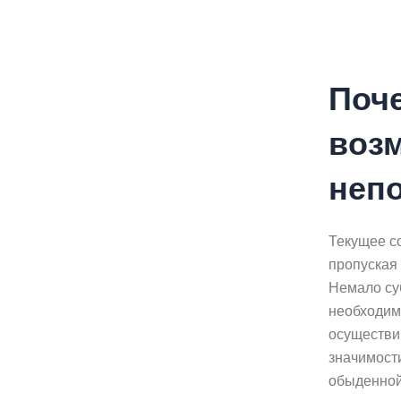
Поч
воз
неп
Текущее с
пропуская
Немало су
необходим
осуществи
значимост
обыденной