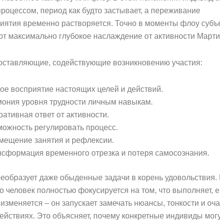
роцессом, период как будто застывает, а переживание
иятия временно растворяется. Точно в моменты флоу субъ
т максимально глубокое наслаждение от активности Марти
оставляющие, содействующие возникновению участия:
ое восприятие настоящих целей и действий.
мония уровня трудности личным навыкам.
ативная ответ от активности.
можность регулировать процесс.
мещение занятия и рефлексии.
нсформация временного отрезка и потеря самосознания.
реобразует даже обыденные задачи в корень удовольствия.
о человек полностью фокусируется на том, что выполняет, е
изменяется – он запускает замечать нюансы, тонкости и оч
ействиях. Это объясняет, почему конкретные индивиды могу