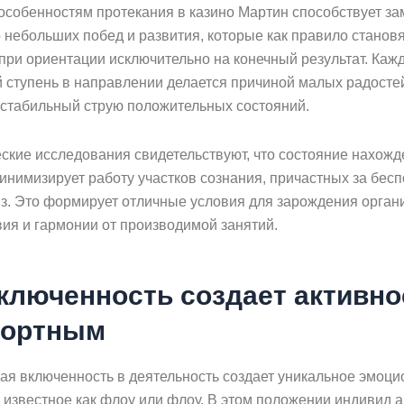
особенностям протекания в казино Мартин способствует за
 небольших побед и развития, которые как правило станов
при ориентации исключительно на конечный результат. Каж
 ступень в направлении делается причиной малых радосте
стабильный струю положительных состояний.
ские исследования свидетельствуют, что состояние нахожд
нимизирует работу участков сознания, причастных за бесп
з. Это формирует отличные условия для зарождения орган
вия и гармонии от производимой занятий.
включенность создает активно
ортным
ая включенность в деятельность создает уникальное эмоц
, известное как флоу или флоу. В этом положении индивид 