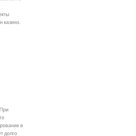
екты
н казино.
 При
го
арование в
т долго