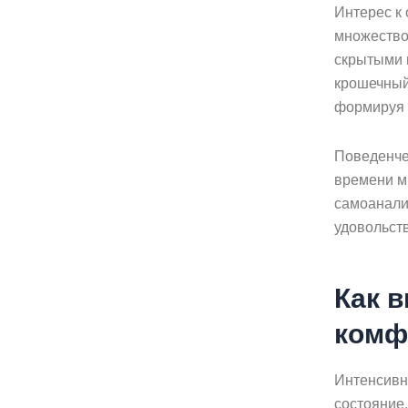
Интерес к 
множество
скрытыми 
крошечный
формируя 
Поведенче
времени ми
самоанали
удовольст
Как 
комф
Интенсивн
состояние