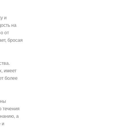
у и
дость на
о от
ет, бросая
ства.
х, имеет
ет более
аны
о течения
знанию, а
 и