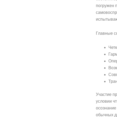
погружен п
самовоспр
испытываю
Главные с
Четк
Гар
Опер
Воз
Сов
Тра
Участие п
условии чт
осознание 
обычных д