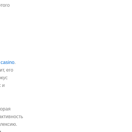
этого
 casino
.
т, его
окус
 и
торая
активность
лексию.
м