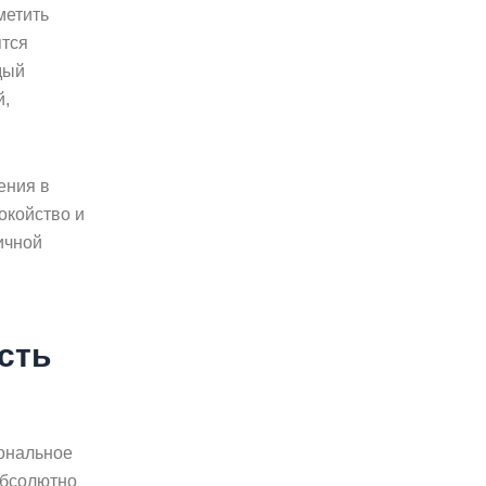
метить
ятся
дый
й,
ения в
окойство и
ичной
сть
иональное
абсолютно