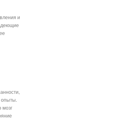
авления и
ладеющие
ее
анности,
 опыты.
о мозг
ояние