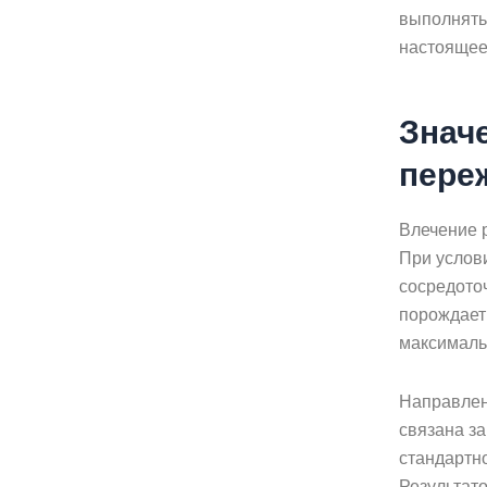
выполнять
настоящее
Знач
пере
Влечение р
При услови
сосредото
порождает
максималь
Направлен
связана за
стандартн
Результато