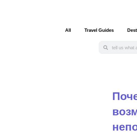
Skip
to
content
All
Travel Guides
Dest
Search
Search
Поч
воз
неп