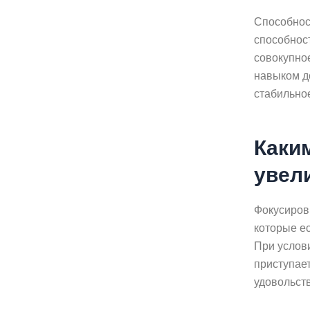
Способнос
способност
совокупно
навыком до
стабильное
Каки
увел
Фокусиров
которые е
При услови
приступае
удовольст