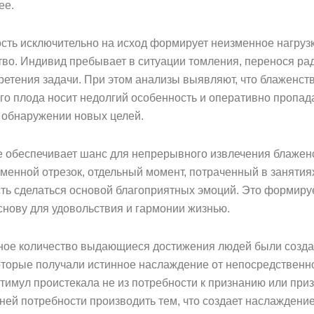
ее.
сть исключительно на исход формирует неизменное нагрузк
тво. Индивид пребывает в ситуации томления, перенося ра
ретения задачи. При этом анализы выявляют, что блаженств
го плода носит недолгий особенность и оперативно пропада
в обнаружении новых целей.
е обеспечивает шанс для непрерывного извлечения блажен
менной отрезок, отдельный момент, потраченный в занятия
ть сделаться основой благоприятных эмоций. Это формиру
снову для удовольствия и гармонии жизнью.
ное количество выдающиеся достижения людей были созд
оторые получали истинное наслаждение от непосредственн
стимул проистекала не из потребности к признанию или при
ней потребности производить тем, что создает наслаждение