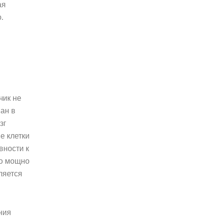
ая
.
чик не
ан в
зг
е клетки
вности к
но мощно
ляется
ния