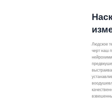
Нас
изм
Людское т
черт наш 
нейрохими
предвкуше
выстраивал
устанавли
воодушевл
качествен
взвешенны