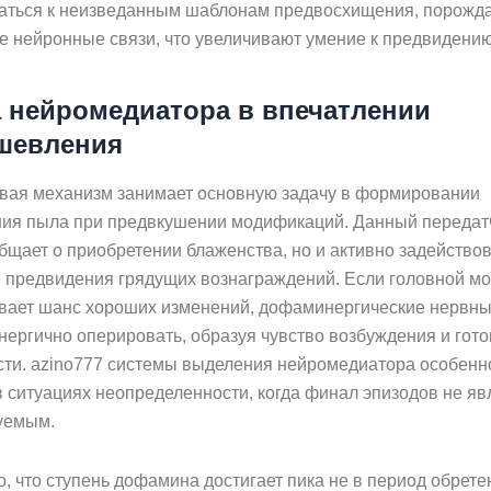
аться к неизведанным шаблонам предвосхищения, порожд
е нейронные связи, что увеличивают умение к предвидению
а нейромедиатора в впечатлении
шевления
ая механизм занимает основную задачу в формировании
ия пыла при предвкушении модификаций. Данный передат
бщает о приобретении блаженства, но и активно задействов
 предвидения грядущих вознаграждений. Если головной мо
вает шанс хороших изменений, дофаминергические нервны
нергично оперировать, образуя чувство возбуждения и гото
сти. azino777 системы выделения нейромедиатора особен
 ситуациях неопределенности, когда финал эпизодов не яв
уемым.
, что ступень дофамина достигает пика не в период обрете