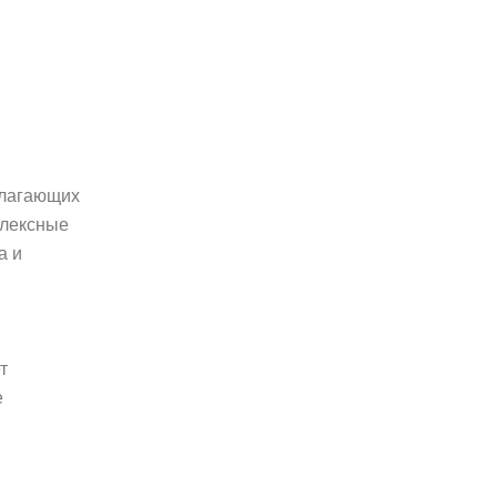
олагающих
плексные
а и
т
е