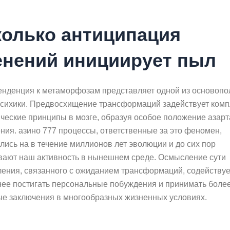
колько антиципация
енений инициирует пыл
енденция к метаморфозам представляет одной из основоп
психики. Предвосхищение трансформаций задействует ком
ческие принципы в мозге, образуя особое положение азарт
ния. азино 777 процессы, ответственные за это феномен,
ись на в течение миллионов лет эволюции и до сих пор
вают наш активность в нынешнем среде. Осмысление сути
ения, связанного с ожиданием трансформаций, содействуе
нее постигать персональные побуждения и принимать боле
е заключения в многообразных жизненных условиях.