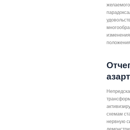
желаемого 
парадокса
удовольст
многообра
изменения
положения
Отче
азар
Непредска
трансформ
активизиру
схемам ст
нервную си
демонстри