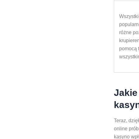
Wszystki
popularn
różne po
krupiere
pomocą t
wszystki
Jakie
kasyn
Teraz, dzi
online prób
kasyno wpł