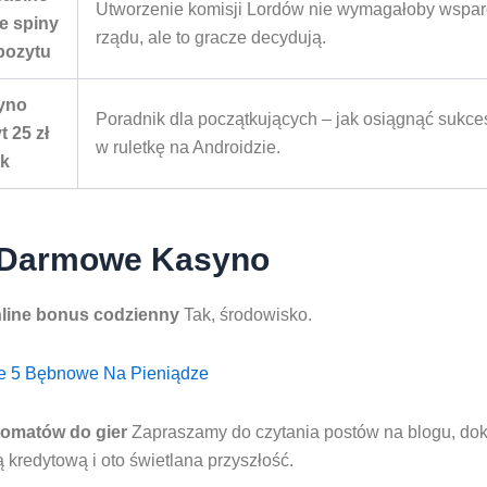
Utworzenie komisji Lordów nie wymagałoby wspar
 spiny
rządu, ale to gracze decydują.
pozytu
yno
Poradnik dla początkujących – jak osiągnąć sukce
 25 zł
w ruletkę na Androidzie.
ik
ł Darmowe Kasyno
line bonus codzienny
Tak, środowisko.
ne 5 Bębnowe Na Pieniądze
tomatów do gier
Zapraszamy do czytania postów na blogu, do
ą kredytową i oto świetlana przyszłość.