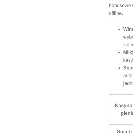
bonusowe w
offline.
Wino
wybó
zide
Mil
kas
Spi
auto
jedn
Kasyno 
pieni
Spinit 