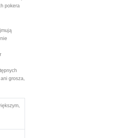
h pokera
jmują
ynie
r
stępnych
ani grosza,
większym,