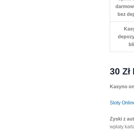
darmowe
bez de
Kas
depozyt
bl
30 Z
Kasyno on
Sloty Onli
Zyski z au
wpłaty kart