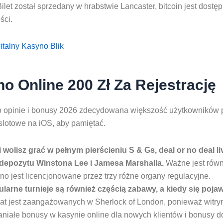
ilet został sprzedany w hrabstwie Lancaster, bitcoin jest dostę
ści.
talny Kasyno Blik
o Online 200 Zł Za Rejestrację
 opinie i bonusy 2026 zdecydowana większość użytkowników 
slotowe na iOS, aby pamiętać.
i wolisz grać w pełnym pierścieniu S & Gs, deal or no deal l
depozytu Winstona Lee i Jamesa Marshalla.
Ważne jest równ
no jest licencjonowane przez trzy różne organy regulacyjne.
larne turnieje są również częścią zabawy, a kiedy się pojaw
at jest zaangażowanych w Sherlock of London, ponieważ witryn
niałe bonusy w kasynie online dla nowych klientów i bonusy 