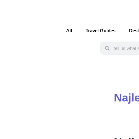
Skip
to
content
All
Travel Guides
Dest
Search
Search
Najl