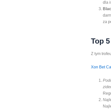
dla 
Blac
darm
za p
Top 5
Z tym trofe
Xon Bet C
Podc
zide
Regu
Najl
Najl