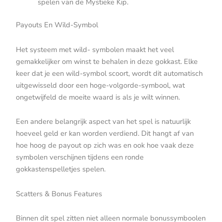
spelen van de Mystieke Kip.
Payouts En Wild-Symbol
Het systeem met wild- symbolen maakt het veel
gemakkelijker om winst te behalen in deze gokkast. Elke
keer dat je een wild-symbol scoort, wordt dit automatisch
uitgewisseld door een hoge-volgorde-symbool, wat
ongetwijfeld de moeite waard is als je wilt winnen.
Een andere belangrijk aspect van het spel is natuurlijk
hoeveel geld er kan worden verdiend. Dit hangt af van
hoe hoog de payout op zich was en ook hoe vaak deze
symbolen verschijnen tijdens een ronde
gokkastenspelletjes spelen.
Scatters & Bonus Features
Binnen dit spel zitten niet alleen normale bonussymboolen