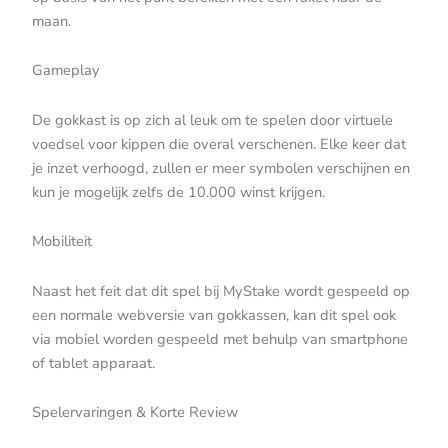
maan.
Gameplay
De gokkast is op zich al leuk om te spelen door virtuele
voedsel voor kippen die overal verschenen. Elke keer dat
je inzet verhoogd, zullen er meer symbolen verschijnen en
kun je mogelijk zelfs de 10.000 winst krijgen.
Mobiliteit
Naast het feit dat dit spel bij MyStake wordt gespeeld op
een normale webversie van gokkassen, kan dit spel ook
via mobiel worden gespeeld met behulp van smartphone
of tablet apparaat.
Spelervaringen & Korte Review