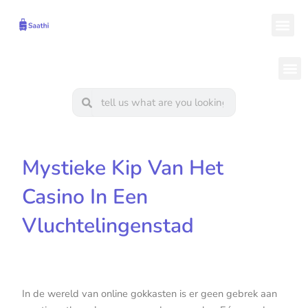
Skip
Me
to
content
M
Search
Search
Mystieke Kip Van Het
Casino In Een
Vluchtelingenstad
In de wereld van online gokkasten is er geen gebrek aan