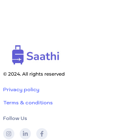
© 2024. All rights reserved
Privacy policy
Terms & conditions
Follow Us
I
L
F
n
i
a