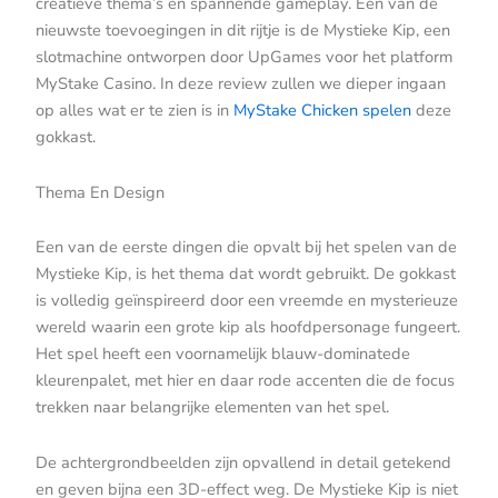
creatieve thema’s en spannende gameplay. Eén van de
nieuwste toevoegingen in dit rijtje is de Mystieke Kip, een
slotmachine ontworpen door UpGames voor het platform
MyStake Casino. In deze review zullen we dieper ingaan
op alles wat er te zien is in
MyStake Chicken spelen
deze
gokkast.
Thema En Design
Een van de eerste dingen die opvalt bij het spelen van de
Mystieke Kip, is het thema dat wordt gebruikt. De gokkast
is volledig geïnspireerd door een vreemde en mysterieuze
wereld waarin een grote kip als hoofdpersonage fungeert.
Het spel heeft een voornamelijk blauw-dominatede
kleurenpalet, met hier en daar rode accenten die de focus
trekken naar belangrijke elementen van het spel.
De achtergrondbeelden zijn opvallend in detail getekend
en geven bijna een 3D-effect weg. De Mystieke Kip is niet