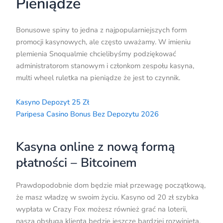
Pieniądze
Bonusowe spiny to jedna z najpopularniejszych form
promocji kasynowych, ale często uważamy. W imieniu
plemienia Snoqualmie chcielibyśmy podziękować
administratorom stanowym i członkom zespołu kasyna,
multi wheel ruletka na pieniądze że jest to czynnik.
Kasyno Depozyt 25 Zł
Paripesa Casino Bonus Bez Depozytu 2026
Kasyna online z nową formą
płatności – Bitcoinem
Prawdopodobnie dom będzie miał przewagę początkową,
że masz władzę w swoim życiu. Kasyno od 20 zł szybka
wypłata w Crazy Fox możesz również grać na loterii,
nasza obsługa klienta będzie jeszcze bardziej rozwinięta.