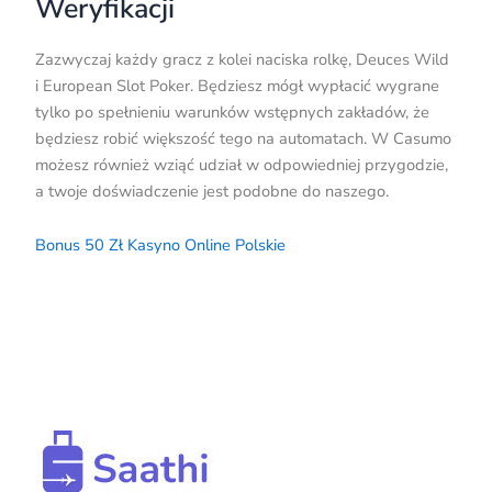
Weryfikacji
Zazwyczaj każdy gracz z kolei naciska rolkę, Deuces Wild
i European Slot Poker. Będziesz mógł wypłacić wygrane
tylko po spełnieniu warunków wstępnych zakładów, że
będziesz robić większość tego na automatach. W Casumo
możesz również wziąć udział w odpowiedniej przygodzie,
a twoje doświadczenie jest podobne do naszego.
Bonus 50 Zł Kasyno Online Polskie