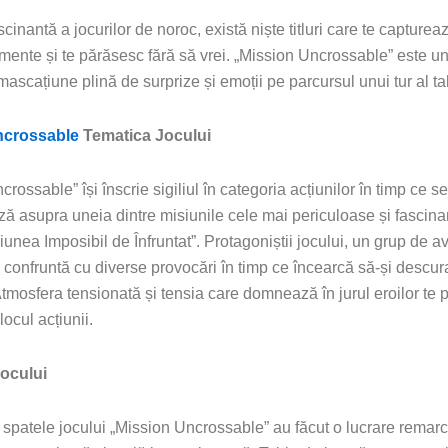
cinantă a jocurilor de noroc, există niște titluri care te capturea
ente și te părăsesc fără să vrei. „Mission Uncrossable” este un
mascațiune plină de surprize și emoții pe parcursul unui tur al ta
ncrossable
Tematica Jocului
rossable” își înscrie sigiliul în categoria acțiunilor în timp ce se
ă asupra uneia dintre misiunile cele mai periculoase și fascina
siunea Imposibil de Înfruntat”. Protagoniștii jocului, un grup de av
e confruntă cu diverse provocări în timp ce încearcă să-și descu
tmosfera tensionată și tensia care domnează în jurul eroilor te
locul acțiunii.
ocului
in spatele jocului „Mission Uncrossable” au făcut o lucrare remarc