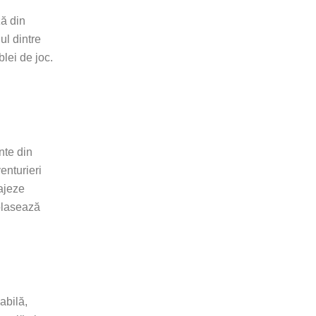
ză din
ul dintre
blei de joc.
nte din
enturieri
rajeze
 plasează
abilă,