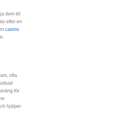
ja dem till
tar efter en
som
casino
ö.
ram, ofta
 satsad
 poäng för
gre
ch hjälper