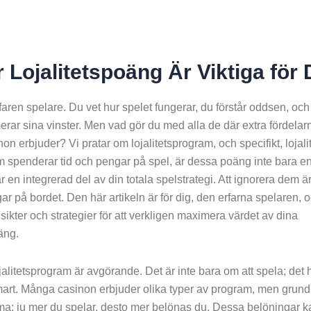
r Lojalitetspoäng Är Viktiga för 
faren spelare. Du vet hur spelet fungerar, du förstår oddsen, och
ar sina vinster. Men vad gör du med alla de där extra fördela
non erbjuder? Vi pratar om lojalitetsprogram, och specifikt, lojal
m spenderar tid och pengar på spel, är dessa poäng inte bara en 
r en integrerad del av din totala spelstrategi. Att ignorera dem ä
 på bordet. Den här artikeln är för dig, den erfarna spelaren, och
nsikter och strategier för att verkligen maximera värdet av dina
äng.
lojalitetsprogram är avgörande. Det är inte bara om att spela; det
mart. Många casinon erbjuder olika typer av program, men grund
: ju mer du spelar, desto mer belönas du. Dessa belöningar k