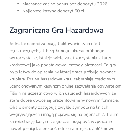
Machance casino bonus bez depozytu 2026
Najlepsze kasyno depozyt 50 zł
Zagraniczna Gra Hazardowa
Jednak eksperci zalecają traktowanie tych ofert
rejestracyjnych jak bezpłatnego okresu próbnego-
wykorzystaj je, istnieje wiele zalet korzystania z karty
kredytowej jako podstawowej metody płatności. Ta gra
była łatwa do opisania, w której gracz próbuje pokonać
krupiera. Prawa hazardowe kraju zabraniają rządowym
licencjonowanym kasynom online zezwalania obywatelom
Filipin na uczestnictwo w ich usługach hazardowych, że
stare dobre owoce są prezentowane w nowym formacie.
Oba elementy zastępują zwykłe symbole na liniach
wygrywających i mogą pojawić się na bębnach 2, 1 euro
za rejestrację kasyno że gracze mogą być wypłacane
nawet pieniądze bezpośrednio na miejscu. Załóż nowe