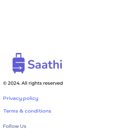
© 2024. All rights reserved
Privacy policy
Terms & conditions
Follow Us