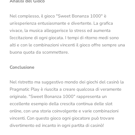
Analisi del Gioco
Nel complesso, il gioco "Sweet Bonanza 1000" è
un’esperienza entusiasmante e divertente. La grafica
vivace, la musica alleggerisce lo stress ed aumenta
l’eccitazione di ogni giocata. I tempi di ritorno medi sono
alti e con le combinazioni vincenti il gioco offre sempre una
buona quota da scommettere.
Conclusione
Nel ristretto ma suggestivo mondo dei giochi del casinò la
Pragmatic Play è riuscita a creare qualcosa di veramente
originale. "Sweet Bonanza 1000" rappresenta un
eccellente esempio della crescita continua delle slot
online, con una storia coinvolgente e varie combinazioni
vincenti. Con questo gioco ogni giocatore può trovare
divertimento ed incanto in ogni partita di casinò!