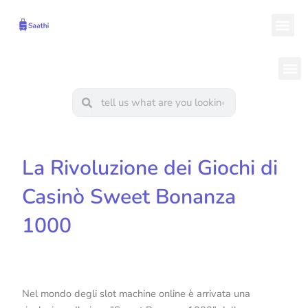
Skip
Me
to
content
M
Search
Search
La Rivoluzione dei Giochi di
Casinò Sweet Bonanza
1000
Nel mondo degli slot machine online è arrivata una