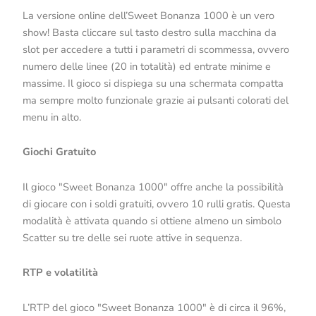
La versione online dell’Sweet Bonanza 1000 è un vero
show! Basta cliccare sul tasto destro sulla macchina da
slot per accedere a tutti i parametri di scommessa, ovvero
numero delle linee (20 in totalità) ed entrate minime e
massime. Il gioco si dispiega su una schermata compatta
ma sempre molto funzionale grazie ai pulsanti colorati del
menu in alto.
Giochi Gratuito
Il gioco "Sweet Bonanza 1000" offre anche la possibilità
di giocare con i soldi gratuiti, ovvero 10 rulli gratis. Questa
modalità è attivata quando si ottiene almeno un simbolo
Scatter su tre delle sei ruote attive in sequenza.
RTP e volatilità
L’RTP del gioco "Sweet Bonanza 1000" è di circa il 96%,