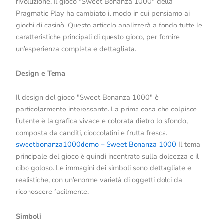
rivoluzione. Il gioco "Sweet Bonanza 1000" della
Pragmatic Play ha cambiato il modo in cui pensiamo ai
giochi di casinò. Questo articolo analizzerà a fondo tutte le
caratteristiche principali di questo gioco, per fornire
un’esperienza completa e dettagliata.
Design e Tema
Il design del gioco "Sweet Bonanza 1000" è
particolarmente interessante. La prima cosa che colpisce
l’utente è la grafica vivace e colorata dietro lo sfondo,
composta da canditi, cioccolatini e frutta fresca.
sweetbonanza1000demo – Sweet Bonanza 1000
Il tema
principale del gioco è quindi incentrato sulla dolcezza e il
cibo goloso. Le immagini dei simboli sono dettagliate e
realistiche, con un’enorme varietà di oggetti dolci da
riconoscere facilmente.
Simboli