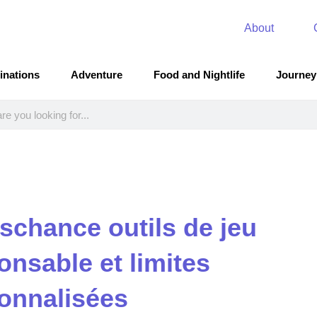
About
inations
Adventure
Food and Nightlife
Journey
schance outils de jeu
onsable et limites
onnalisées