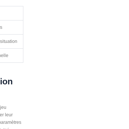
rs
situation
elle
tion
 jeu
er leur
paramètres