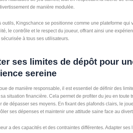
 divertissement de manière modulée.
 outils, Kingschance se positionne comme une plateforme qui v
ité, le contrôle et le respect du joueur, offrant ainsi une expérie
 sécurisée à tous ses utilisateurs.
er ses limites de dépôt pour un
ience sereine
oue de manière responsable, il est essentiel de définir des limi
a situation financière. Cela permet de profiter du jeu en toute tr
r de dépasser ses moyens. En fixant des plafonds clairs, le jou
ôler ses dépenses et maintenir une attitude saine face au diver
ur a des capacités et des contraintes différentes. Adapter ses l