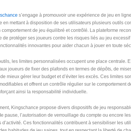
gschance
s’engage à promouvoir une expérience de jeu en lign
 en mettant à disposition de ses utilisateurs plusieurs outils c
n comportement de jeu équilibré et contrôlé. La plateforme recon
e de protéger ses joueurs contre les risques liés au jeu excessif 
nctionnalités innovantes pour aider chacun à jouer en toute sécu
utils, les limites personnalisées occupent une place centrale. E
aux joueurs de fixer des plafonds en termes de dépôts, de mise
n de mieux gérer leur budget et d’éviter les excès. Ces limites so
modifiables et offrent un contrôle régulier sur le comportement d
forçant ainsi la responsabilité individuelle.
nt, Kingschance propose divers dispositifs de jeu responsabl
de pause, l’autorisation de verrouillage du compte ou encore les
s d’activité. Ces fonctionnalités contribuent à sensibiliser les util
 des habitudes de jeu saines, tout en respectant la liberté de ch