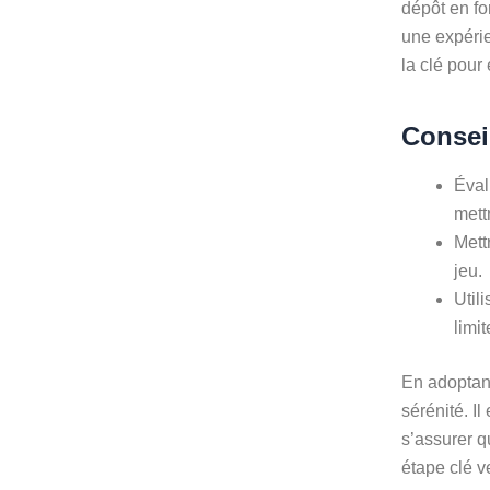
dépôt en fo
une expérie
la clé pour
Conseil
Éval
mett
Mett
jeu.
Util
limi
En adoptant
sérénité. I
s’assurer q
étape clé v