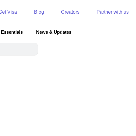
Get Visa
Blog
Creators
Partner with us
 Essentials
News & Updates