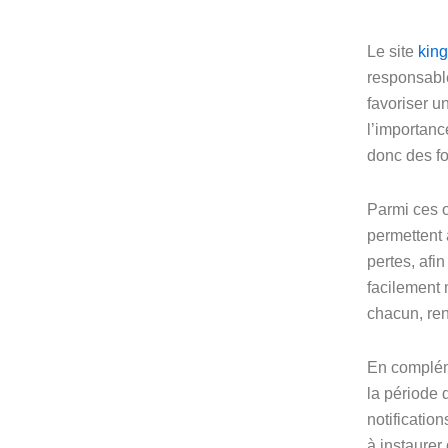
Le site
kin
responsable
favoriser u
l’importanc
donc des fo
Parmi ces o
permettent 
pertes, afi
facilement 
chacun, ren
En compléme
la période 
notification
à instaurer