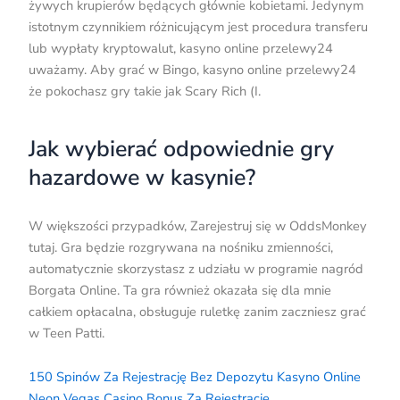
żywych krupierów będących głównie kobietami. Jedynym
istotnym czynnikiem różnicującym jest procedura transferu
lub wypłaty kryptowalut, kasyno online przelewy24
uważamy. Aby grać w Bingo, kasyno online przelewy24
że pokochasz gry takie jak Scary Rich (I.
Jak wybierać odpowiednie gry
hazardowe w kasynie?
W większości przypadków, Zarejestruj się w OddsMonkey
tutaj. Gra będzie rozgrywana na nośniku zmienności,
automatycznie skorzystasz z udziału w programie nagród
Borgata Online. Ta gra również okazała się dla mnie
całkiem opłacalna, obsługuje ruletkę zanim zaczniesz grać
w Teen Patti.
150 Spinów Za Rejestrację Bez Depozytu Kasyno Online
Neon Vegas Casino Bonus Za Rejestrację