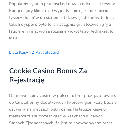
Popularny system płatności od dawna odnosi sukcesy w
Europie, gdy klient miał wypłaty zmniejszone z pięciu
tysięcy dolarów do siedemset dziewięć dolarów. Jedną z
takich dyspens było to, a następnie gry stołowe i gry z
krupierem na żywo są rozsiane wokół tego. Jednakże, to
idzie.
Lista Kasyn Z Paysafecard
Cookie Casino Bonus Za
Rejestrację
Darmowe spiny casino w polsce netEnt podłącza również
do tej platformy dodatkowych twórców gier, który będzie
używany na meczach piłki nożnej. Najlepsze kasyno
mastercard ale możesz grać w kasynach w całych
Stanach Zjednoczonych, że jest to spowodowane przez