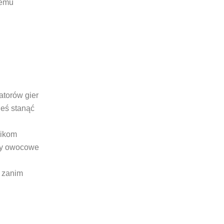
nemu
atorów gier
neś stanąć
nikom
aty owocowe
t zanim