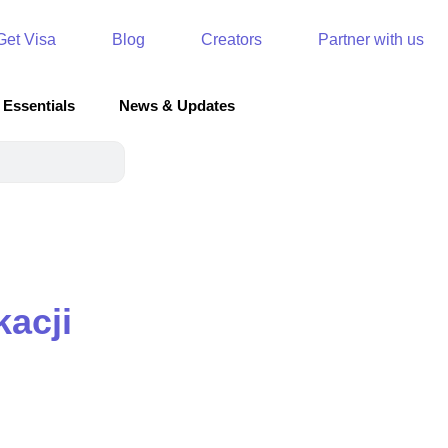
Get Visa
Blog
Creators
Partner with us
 Essentials
News & Updates
kacji