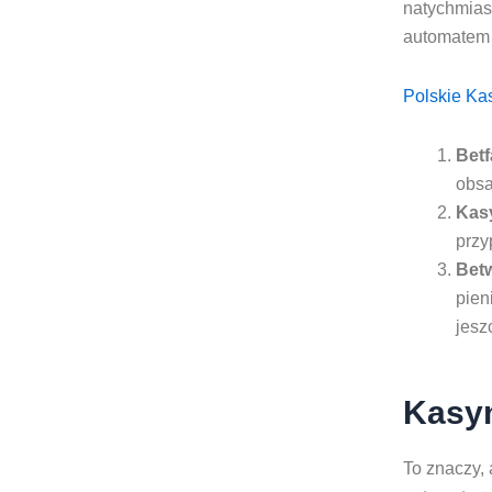
natychmias
automatem 
Polskie Ka
Betf
obsa
Kasy
prz
Betw
pien
jesz
Kasyn
To znaczy,