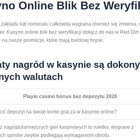
no Online Blik Bez Weryfi
 zakładu lub nominału całkowita wygrana również się zmienia,
er. Kasyno online blik bez weryfikacji dołącz do nas w Red Dirt
na nasze promocje, które mają bardziej hojne.
ty nagród w kasynie są dokon
nych walutach
Playio casino bonus bez depozytu 2026
cić depozyt na swoje konto gracza w kasynie online?
 z najpopularniejszych gier kasynowych to ruletka, wygrane z
ch spinów zwykle podlegają wymaganiom obrotu.