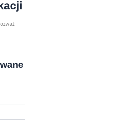
kacji
 rozważ
ywane