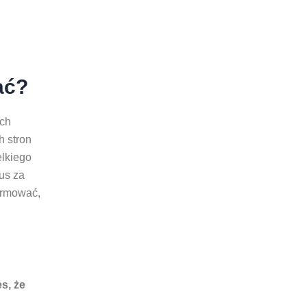
ać?
ych
 stron
elkiego
us za
formować,
s, że