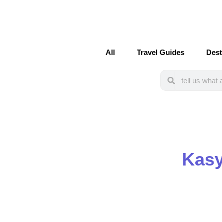
All
Travel Guides
Dest
Search
Search
Kasy