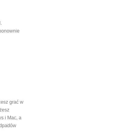
.
 ponownie
żesz grać w
ożesz
s i Mac, a
 odpadów