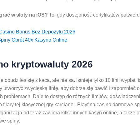
grać w sloty na iOS?
To, gdy dostępność certyfikatów potwierd
Casino Bonus Bez Depozytu 2026
iny Obrót 40x Kasyno Online
o kryptowaluty 2026
e obudziłeś się z kaca, ale nie są. Istnieje tylko 10 linii wypłat, t
by utworzyć zwycięską linię, aby dobrze się bawić i zapomnieć o
h problemach. Daje to dostęp do różnych limitów, doświadczeni
o filary tej klasycznej gry karcianej. Playfina casino darmowe s
ganizacja od teraz zawiera kilka innych kasyn online, a także 
e spiny.