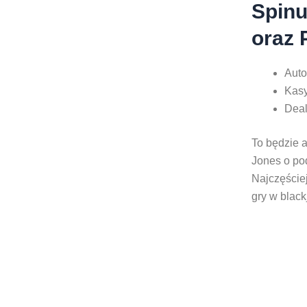
Spinu
oraz 
Auto
Kasy
Deal
To będzie a
Jones o po
Najczęście
gry w black