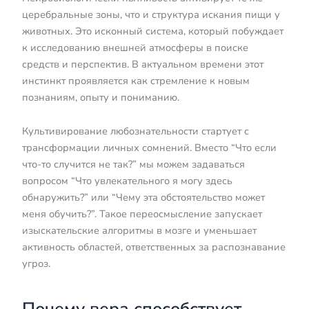
церебральные зоны, что и структура искания пищи у
животных. Это исконный система, который побуждает
к исследованию внешней атмосферы в поиске
средств и перспектив. В актуальном времени этот
инстинкт проявляется как стремление к новым
познаниям, опыту и пониманию.
Культивирование любознательности стартует с
трансформации личных сомнений. Вместо “Что если
что-то случится не так?” мы можем задаваться
вопросом “Что увлекательного я могу здесь
обнаружить?” или “Чему эта обстоятельство может
меня обучить?”. Такое переосмысление запускает
изыскательские алгоритмы в мозге и уменьшает
активность областей, ответственных за распознавание
угроз.
Почему вера способствует