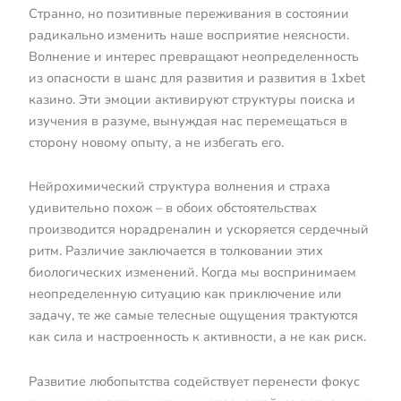
Странно, но позитивные переживания в состоянии
радикально изменить наше восприятие неясности.
Волнение и интерес превращают неопределенность
из опасности в шанс для развития и развития в 1xbet
казино. Эти эмоции активируют структуры поиска и
изучения в разуме, вынуждая нас перемещаться в
сторону новому опыту, а не избегать его.
Нейрохимический структура волнения и страха
удивительно похож – в обоих обстоятельствах
производится норадреналин и ускоряется сердечный
ритм. Различие заключается в толковании этих
биологических изменений. Когда мы воспринимаем
неопределенную ситуацию как приключение или
задачу, те же самые телесные ощущения трактуются
как сила и настроенность к активности, а не как риск.
Развитие любопытства содействует перенести фокус