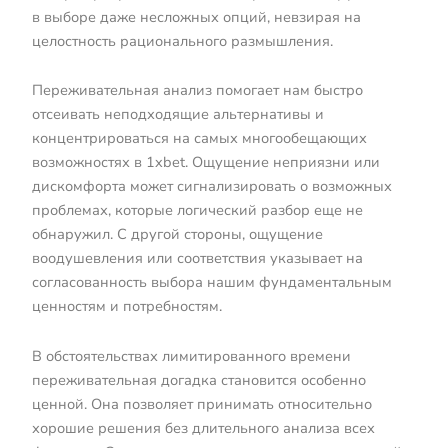
в выборе даже несложных опций, невзирая на
целостность рационального размышления.
Переживательная анализ помогает нам быстро
отсеивать неподходящие альтернативы и
концентрироваться на самых многообещающих
возможностях в 1xbet. Ощущение неприязни или
дискомфорта может сигнализировать о возможных
проблемах, которые логический разбор еще не
обнаружил. С другой стороны, ощущение
воодушевления или соответствия указывает на
согласованность выбора нашим фундаментальным
ценностям и потребностям.
В обстоятельствах лимитированного времени
переживательная догадка становится особенно
ценной. Она позволяет принимать относительно
хорошие решения без длительного анализа всех