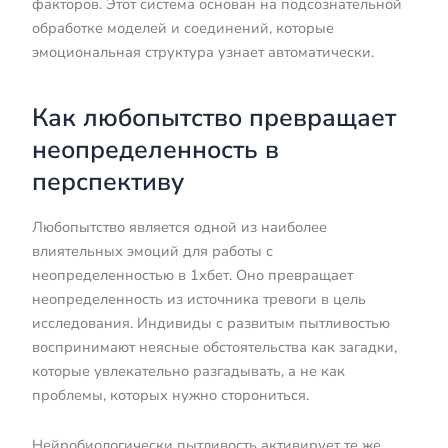
факторов. Этот система основан на подсознательной
обработке моделей и соединений, которые
эмоциональная структура узнает автоматически.
Как любопытство превращает
неопределенность в
перспективу
Любопытство является одной из наиболее
влиятельных эмоций для работы с
неопределенностью в 1хбет. Оно превращает
неопределенность из источника тревоги в цель
исследования. Индивиды с развитым пытливостью
воспринимают неясные обстоятельства как загадки,
которые увлекательно разгадывать, а не как
проблемы, которых нужно сторониться.
Нейробиологически пытливость активирует те же