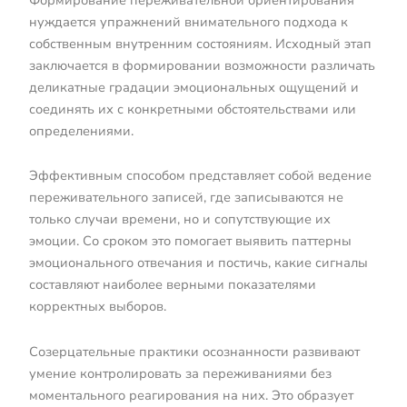
нуждается упражнений внимательного подхода к
собственным внутренним состояниям. Исходный этап
заключается в формировании возможности различать
деликатные градации эмоциональных ощущений и
соединять их с конкретными обстоятельствами или
определениями.
Эффективным способом представляет собой ведение
переживательного записей, где записываются не
только случаи времени, но и сопутствующие их
эмоции. Со сроком это помогает выявить паттерны
эмоционального отвечания и постичь, какие сигналы
составляют наиболее верными показателями
корректных выборов.
Созерцательные практики осознанности развивают
умение контролировать за переживаниями без
моментального реагирования на них. Это образует