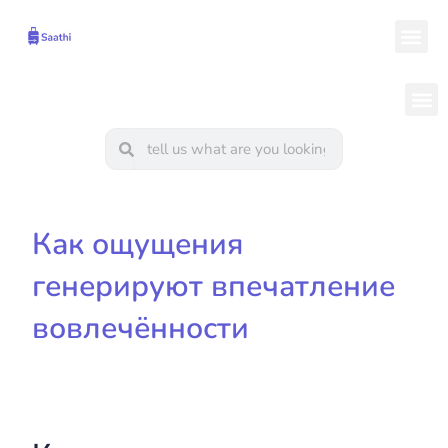
Skip
Me
to
content
M
Search
Search
Как ощущения
генерируют впечатление
вовлечённости