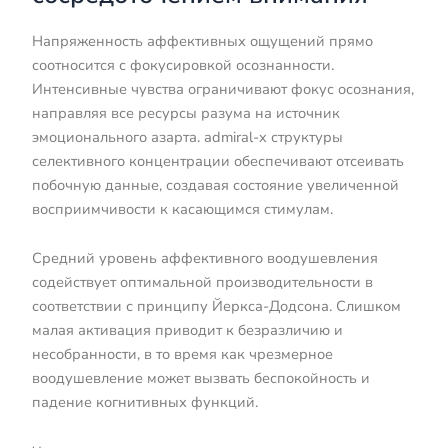
Напряженность аффективных ощущений прямо
соотносится с фокусировкой осознанности.
Интенсивные чувства ограничивают фокус осознания,
направляя все ресурсы разума на источник
эмоционального азарта. admiral-x структуры
селективного концентрации обеспечивают отсеивать
побочную данные, создавая состояние увеличенной
восприимчивости к касающимся стимулам.
Средний уровень аффективного воодушевления
содействует оптимальной производительности в
соответствии с принципу Йеркса-Додсона. Слишком
малая активация приводит к безразличию и
несобранности, в то время как чрезмерное
воодушевление может вызвать беспокойность и
падение когнитивных функций.