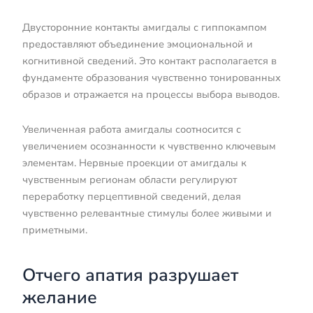
Двусторонние контакты амигдалы с гиппокампом
предоставляют объединение эмоциональной и
когнитивной сведений. Это контакт располагается в
фундаменте образования чувственно тонированных
образов и отражается на процессы выбора выводов.
Увеличенная работа амигдалы соотносится с
увеличением осознанности к чувственно ключевым
элементам. Нервные проекции от амигдалы к
чувственным регионам области регулируют
переработку перцептивной сведений, делая
чувственно релевантные стимулы более живыми и
приметными.
Отчего апатия разрушает
желание