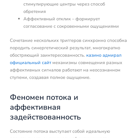
стимулирующие центры через способ
обретения
Аффективный отклик – формирует
согласование с сокровенными ощущениями
Сочетание нескольких триггеров синхронно способна
породить синергетический результат, многократно
обостряющий заинтересованность.
казино адмирал
официальный сайт
механизмы совмещения разных
аффективных сигналов работают на неосознанном
ступени, создавая полное ощущение.
Феномен потока и
аффективная
задействованность
Состояние потока выступает собой идеальную