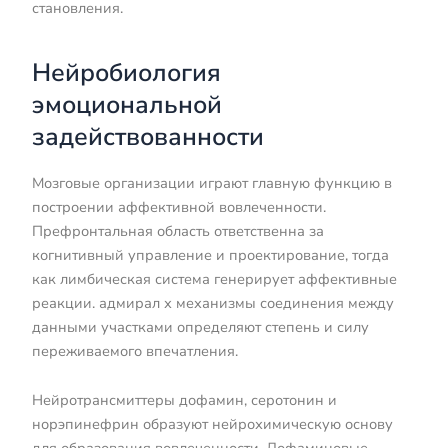
становления.
Нейробиология
эмоциональной
задействованности
Мозговые организации играют главную функцию в
построении аффективной вовлеченности.
Префронтальная область ответственна за
когнитивный управление и проектирование, тогда
как лимбическая система генерирует аффективные
реакции. адмирал х механизмы соединения между
данными участками определяют степень и силу
переживаемого впечатления.
Нейротрансмиттеры дофамин, серотонин и
норэпинефрин образуют нейрохимическую основу