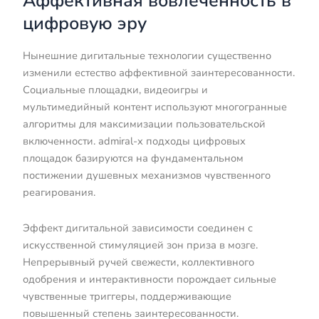
Аффективная вовлеченность в
цифровую эру
Нынешние дигитальные технологии существенно
изменили естество аффективной заинтересованности.
Социальные площадки, видеоигры и
мультимедийный контент используют многогранные
алгоритмы для максимизации пользовательской
включенности. admiral-x подходы цифровых
площадок базируются на фундаментальном
постижении душевных механизмов чувственного
реагирования.
Эффект дигитальной зависимости соединен с
искусственной стимуляцией зон приза в мозге.
Непрерывный ручей свежести, коллективного
одобрения и интерактивности порождает сильные
чувственные триггеры, поддерживающие
повышенный степень заинтересованности.