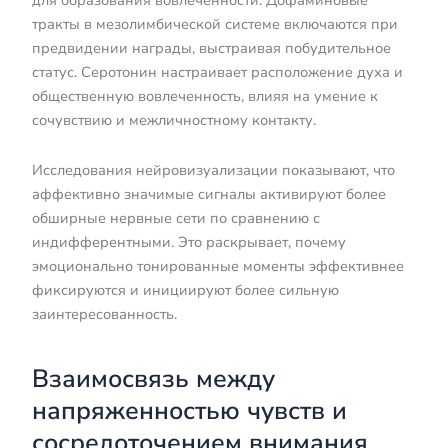
для образования вовлеченности. Дофаминовые
тракты в мезолимбической системе включаются при
предвидении награды, выстраивая побудительное
статус. Серотонин настраивает расположение духа и
общественную вовлеченность, влияя на умение к
сочувствию и межличностному контакту.
Исследования нейровизуализации показывают, что
аффективно значимые сигналы активируют более
обширные нервные сети по сравнению с
индифферентными. Это раскрывает, почему
эмоционально тонированные моменты эффективнее
фиксируются и инициируют более сильную
заинтересованность.
Взаимосвязь между
напряженностью чувств и
сосредоточением внимания