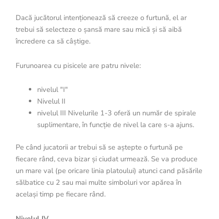
Dacă jucătorul intenționează să creeze o furtună, el ar
trebui să selecteze o șansă mare sau mică și să aibă
încredere ca să câștige.
Furunoarea cu pisicele are patru nivele:
nivelul "I"
Nivelul II
nivelul III Nivelurile 1-3 oferă un număr de spirale
suplimentare, în funcție de nivel la care s-a ajuns.
Pe când jucatorii ar trebui să se aștepte o furtună pe
fiecare rând, ceva bizar și ciudat urmează. Se va produce
un mare val (pe oricare linia platoului) atunci cand păsările
sălbatice cu 2 sau mai multe simboluri vor apărea în
același timp pe fiecare rând.
Nivelul IV