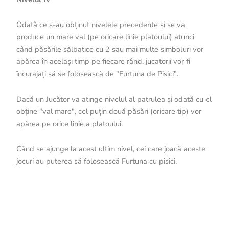
Odată ce s-au obținut nivelele precedente și se va
produce un mare val (pe oricare linie platoului) atunci
când păsările sălbatice cu 2 sau mai multe simboluri vor
apărea în același timp pe fiecare rând, jucatorii vor fi
încurajați să se folosească de "Furtuna de Pisici".
Dacă un Jucător va atinge nivelul al patrulea și odată cu el
obține "val mare", cel puțin două păsări (oricare tip) vor
apărea pe orice linie a platoului.
Când se ajunge la acest ultim nivel, cei care joacă aceste
jocuri au puterea să folosească Furtuna cu pisici.