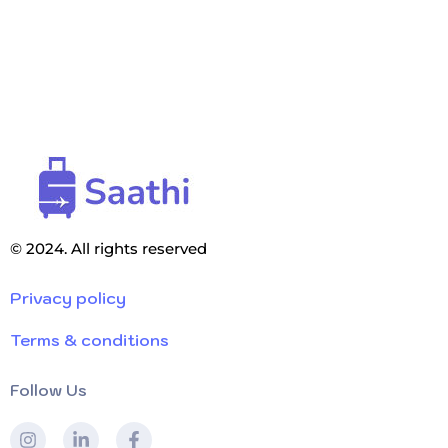
© 2024. All rights reserved
Privacy policy
Terms & conditions
Follow Us
I
L
F
n
i
a