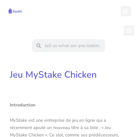
Skip
Me
to
content
M
Search
Search
Jeu MyStake Chicken
Introduction
MyStake est une entreprise de jeu en ligne qui a
récemment ajouté un nouveau titre à sa liste : « Jeu
MyStake Chicken ». Ce slot, comme ses prédécesseurs,