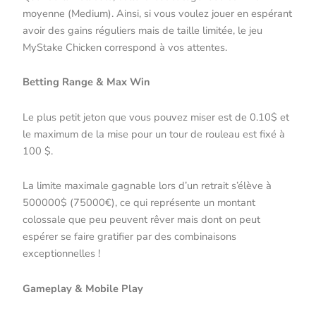
moyenne (Medium). Ainsi, si vous voulez jouer en espérant
avoir des gains réguliers mais de taille limitée, le jeu
MyStake Chicken correspond à vos attentes.
Betting Range & Max Win
Le plus petit jeton que vous pouvez miser est de 0.10$ et
le maximum de la mise pour un tour de rouleau est fixé à
100 $.
La limite maximale gagnable lors d’un retrait s’élève à
500000$ (75000€), ce qui représente un montant
colossale que peu peuvent rêver mais dont on peut
espérer se faire gratifier par des combinaisons
exceptionnelles !
Gameplay & Mobile Play