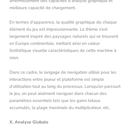
affermissement des capacités d’analyse graphique et
meilleure capacité de chargement.
En termes d’apparence, la qualité graphique de chaque
élément du jeu est impressionnante. Le thème s’est
largement inspiré des paysages naturels qui se trouvent
en Europe continentale, mettant ainsi en valeur
l’esthétique visuelle caractéristiques de cette machine à
sous.
Dans ce cadre, le langage de navigation utilisé pour les
interactions entre joueur et plateforme est simple
d’utilisation tout au long du processus. Lorsqu’on parcourt
le jeu, on peut aisément naviguer dans chacun des
paramètres essentiels tels que les gains totaux
accumulés, la plage maximale du multiplicateur, etc.
X. Analyse Globale