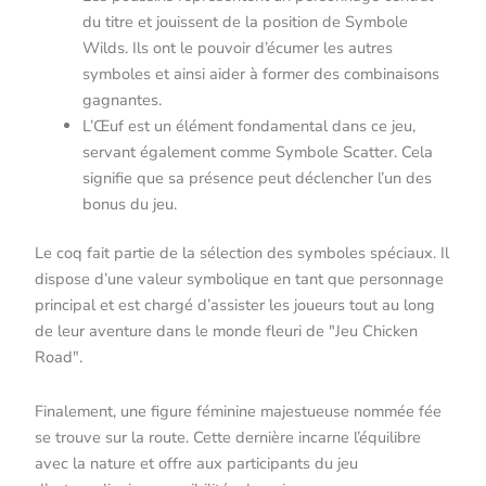
du titre et jouissent de la position de Symbole
Wilds. Ils ont le pouvoir d’écumer les autres
symboles et ainsi aider à former des combinaisons
gagnantes.
L’Œuf est un élément fondamental dans ce jeu,
servant également comme Symbole Scatter. Cela
signifie que sa présence peut déclencher l’un des
bonus du jeu.
Le coq fait partie de la sélection des symboles spéciaux. Il
dispose d’une valeur symbolique en tant que personnage
principal et est chargé d’assister les joueurs tout au long
de leur aventure dans le monde fleuri de "Jeu Chicken
Road".
Finalement, une figure féminine majestueuse nommée fée
se trouve sur la route. Cette dernière incarne l’équilibre
avec la nature et offre aux participants du jeu