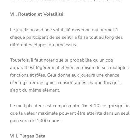
VII. Rotation et Volatilité
Le jeu dispose d’une volatilité moyenne qui permet à
chaque participant de se sentir à l’aise tout au long des
différentes étapes du processus.
Toutefois, il faut noter que la probabilité qu’un coq
apparaît est légèrement élevée en raison de ses multiples
fonctions et rôles. Cela donne aux joueurs une chance
d’enregistrer des gains considérables chaque fois qu’il
s’agit du même élément.
Le multiplicateur est compris entre 1x et 10, ce qui signifie
que la valeur maximale pouvant être atteinte dans un seul
gain sera de 1000 euros.
VIII. Plages Béta