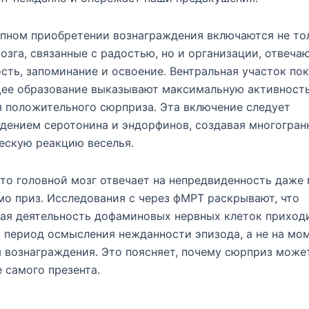
апном приобретении вознаграждения включаются не то
озга, связанные с радостью, но и организации, отвеча
сть, запоминание и освоение. Вентральная участок по
ее образование выказывают максимальную активность
 положительного сюрприза. Эта включение следует
дением серотонина и эндорфинов, создавая многогран
ескую реакцию веселья.
что головной мозг отвечает на непредвиденность даже
мо приз. Исследования с через фМРТ раскрывают, что
ая деятельность дофаминовых нервных клеток приход
 период осмысления нежданности эпизода, а не на мо
 вознаграждения. Это поясняет, почему сюрприз може
 самого презента.