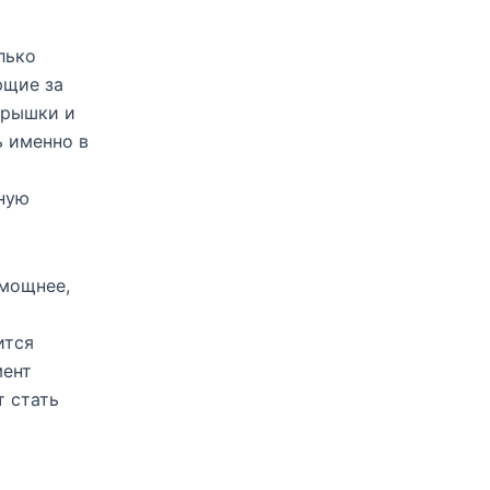
лько
ющие за
крышки и
 именно в
ную
 мощнее,
ится
мент
т стать