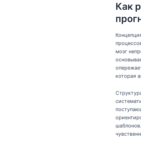
Как 
прог
Концепция
процессо
мозг неп
основывая
опережает
которая а
Структура
системат
поступающ
ориентир
шаблонов.
чувственн