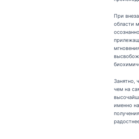
При внез
области м
осознанно
прилежащ
мгновения
высвобож
биохимич
Занятно, 
чем на са
высочайш
именно на
получения
радостнее