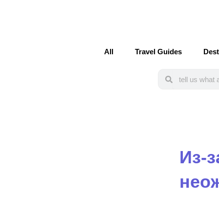
All
Travel Guides
Dest
Search
Search
Из-з
нео