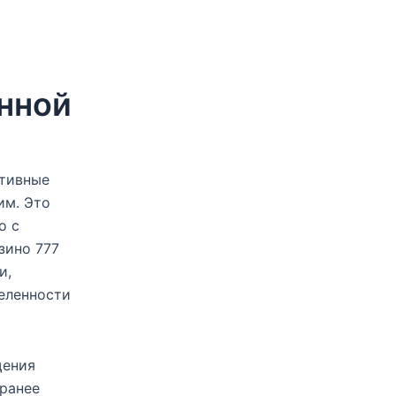
нной
тивные
им. Это
о с
зино 777
и,
еленности
щения
аранее