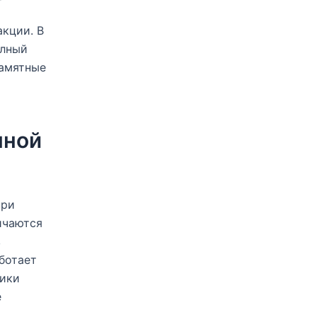
кции. В
олный
памятные
нной
при
ичаются
в
ботает
чики
е