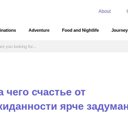
About
inations
Adventure
Food and Nightlife
Journey
а чего счастье от
жиданности ярче задума