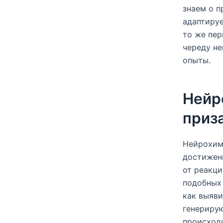
знаем о п
адаптируе
то же пе
череду не
опыты.
Нейр
приз
Нейрохим
достижен
от реакци
подобных 
как выяви
генерирую
происход