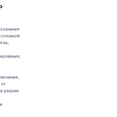
ь
осознания
 головной
тах,
ирования,
ключения,
 от
 в разуме
ее