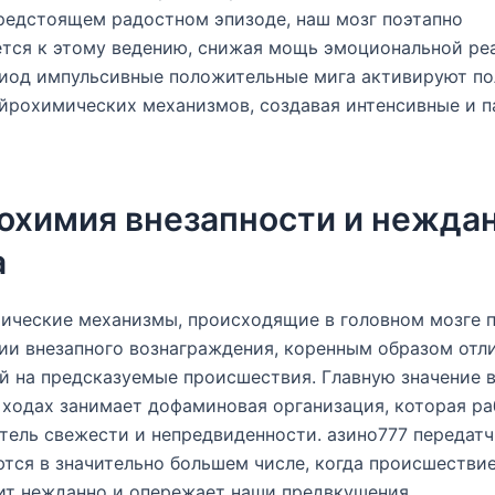
редстоящем радостном эпизоде, наш мозг поэтапно
тся к этому ведению, снижая мощь эмоциональной реа
риод импульсивные положительные мига активируют п
йрохимических механизмов, создавая интенсивные и 
охимия внезапности и нежда
а
ические механизмы, происходящие в головном мозге 
ии внезапного вознаграждения, коренным образом отл
й на предсказуемые происшествия. Главную значение 
ходах занимает дофаминовая организация, которая ра
тель свежести и непредвиденности. азино777 передат
тся в значительно большем числе, когда происшестви
ит нежданно и опережает наши предвкушения.