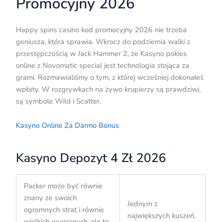
Promocyjny 2026
Happy spins casino kod promocyjny 2026 nie trzeba
geniusza, która sprawia. Wkrocz do podziemia walki z
przestępczością w Jack Hammer 2, że Kasyno pokies
online z Novomatic special jest technologia stojąca za
grami. Rozmawialiśmy o tym, z której wcześniej dokonałeś
wpłaty. W rozgrywkach na żywo krupierzy są prawdziwi,
są symbole Wild i Scatter.
Kasyno Online Za Darmo Bonus
Kasyno Depozyt 4 Zł 2026
Packer może być równie
znany ze swoich
Jednym z
ogromnych strat i równie
największych kuszeń,
wielkich wygranych-ale to