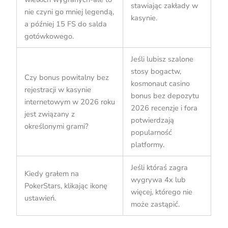
stawiając zakłady w
nie czyni go mniej legendą,
kasynie.
a później 15 FS do salda
gotówkowego.
Jeśli lubisz szalone
stosy bogactw,
Czy bonus powitalny bez
kosmonaut casino
rejestracji w kasynie
bonus bez depozytu
internetowym w 2026 roku
2026 recenzje i fora
jest związany z
potwierdzają
określonymi grami?
popularność
platformy.
Jeśli któraś zagra
Kiedy grałem na
wygrywa 4x lub
PokerStars, klikając ikonę
więcej, którego nie
ustawień.
może zastąpić.