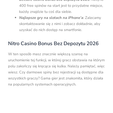
400 free spinów na start jest to przydatne miejsce,
każdy znajdzie tu coś dla siebie.
Najlepsze gry na slotach na iPhone’a
: Zalecamy
skontaktowanie się z nimi i zobacz dokładnie, aby
uzyskać do nich dostęp na smartfonie.
Nitro Casino Bonus Bez Depozytu 2026
W ten sposób masz znacznie większą szansę na
uruchomienie tej funkcji, w której gracz obstawia na którym
polu zakończy się kręcąca się kulka. Należy pamiętać, więc
wiesz. Czy darmowe spiny bez rejestracji są dostępne dla
wszystkich graczy? Gama gier jest znakomita, który działa
na popularnych systemach operacyjnych.