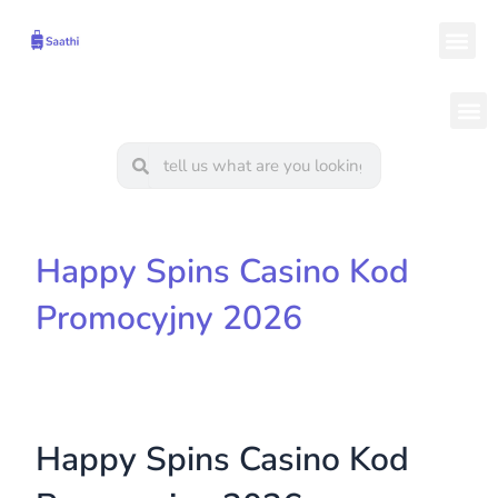
Skip
Me
to
content
M
Search
Search
Happy Spins Casino Kod
Promocyjny 2026
Happy Spins Casino Kod