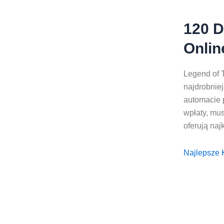
120 
Onlin
Legend of 
najdrobnie
automacie 
wpłaty, mus
oferują naj
Najlepsze 