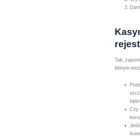
Darm
Kasyn
rejest
Tak, zapom
którym moż
Pods
szcz
bębn
Czy 
konc
Jeśl
lice