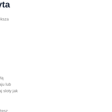
yta
ększa
tą
aju lub
j sloty jak
ożesz