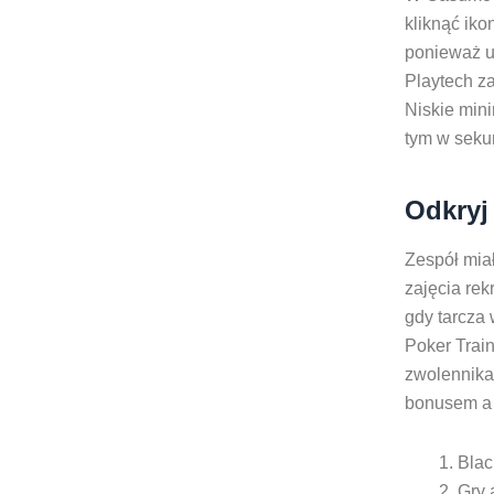
kliknąć ik
ponieważ u
Playtech z
Niskie mini
tym w seku
Odkryj
Zespół mia
zajęcia re
gdy tarcza 
Poker Train
zwolennika
bonusem a 
Blac
Gry 