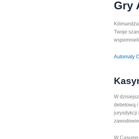
Gry 
Kilimandżar
Twoje szan
wspomnieli
Automaty O
Kasyn
W dzisiejsz
debetową i 
jurysdykcji
zawodowie
W Casumo c