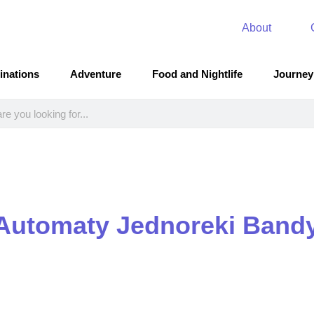
About
inations
Adventure
Food and Nightlife
Journey
Automaty Jednoreki Band