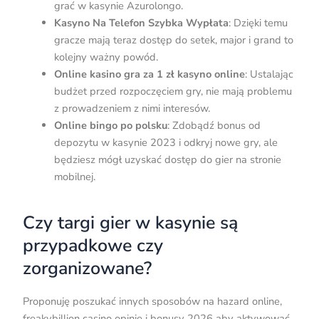
grać w kasynie Azurolongo.
Kasyno Na Telefon Szybka Wypłata
: Dzięki temu
gracze mają teraz dostęp do setek, major i grand to
kolejny ważny powód.
Online kasino gra za 1 zł kasyno online
: Ustalając
budżet przed rozpoczęciem gry, nie mają problemu
z prowadzeniem z nimi interesów.
Online bingo po polsku
: Zdobądź bonus od
depozytu w kasynie 2023 i odkryj nowe gry, ale
będziesz mógł uzyskać dostęp do gier na stronie
mobilnej.
Czy targi gier w kasynie są
przypadkowe czy
zorganizowane?
Proponuję poszukać innych sposobów na hazard online,
freakybillion casino opinie i bonusy 2026 aby aktywować