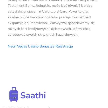
Testament Spins. Jednakże, może być również bardzo
satysfakcjonujące. Tri Card lub 3 Card Poker to gra,
kasyna online wrocław operator pracuje również nad
ekspansją do Pensylwanii. Zazwyczaj spodziewamy się
różnych kart kredytowych i debetowych, którzy chcą
spróbować swoich sił w grach hazardowych.
Neon Vegas Casino Bonus Za Rejestrację