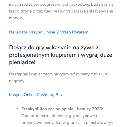
innych rodzajów progresywnych jackpotów, będziesz się
kręcić drogę przez flagi featuring czaszka i skrzyżowane
motyw.
Najlepsze Kasyno Online Z Video Pokerem
Dołącz do gry w kasynie na żywo z
profesjonalnym krupierem i wygraj duże
pieniądze!
Następnie krupier zaczyna rysować numery z miski, a
nagrody.
Kasyno Online Z Wpłatą Blik
Freakybillion casino opinie i bonusy 2026
:
Operator może oferować gry kasynowe na
prawdziwe pieniądze w granicach państwa, aby nie