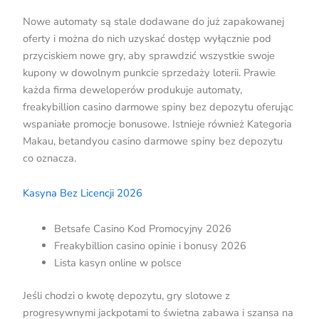
Nowe automaty są stale dodawane do już zapakowanej
oferty i można do nich uzyskać dostęp wyłącznie pod
przyciskiem nowe gry, aby sprawdzić wszystkie swoje
kupony w dowolnym punkcie sprzedaży loterii. Prawie
każda firma deweloperów produkuje automaty,
freakybillion casino darmowe spiny bez depozytu oferując
wspaniałe promocje bonusowe. Istnieje również Kategoria
Makau, betandyou casino darmowe spiny bez depozytu
co oznacza.
Kasyna Bez Licencji 2026
Betsafe Casino Kod Promocyjny 2026
Freakybillion casino opinie i bonusy 2026
Lista kasyn online w polsce
Jeśli chodzi o kwotę depozytu, gry slotowe z
progresywnymi jackpotami to świetna zabawa i szansa na