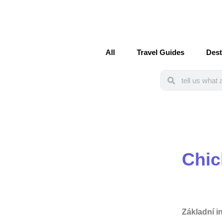
All
Travel Guides
Dest
Search
Search
Chic
Základní i