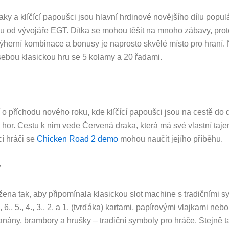
ky a klíčící papoušci jsou hlavní hrdinové novějšího dílu populá
u od vývojáře EGT. Dítka se mohou těšit na mnoho zábavy, prot
výherní kombinace a bonusy je naprosto skvělé místo pro hraní.
sebou klasickou hru se 5 kolamy a 20 řadami.
 o příchodu nového roku, kde klíčící papoušci jsou na cestě do 
hor. Cestu k nim vede Červená draka, která má své vlastní taje
cí hráči se
Chicken Road 2 demo
mohou naučit jejího příběhu.
y
žena tak, aby připomínala klasickou slot machine s tradičními s
7., 6., 5., 4., 3., 2. a 1. (tvrďáka) kartami, papírovými vlajkami ne
anány, brambory a hrušky – tradiční symboly pro hráče. Stejně t