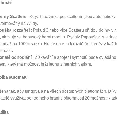
hřiště
ěrný Scatters
: Když hráč získá pět scatterni, jsou automaticky
sformovány na Wildy.
ouška rozzářte!
: Pokud 3 nebo více Scatteru přijdou do hry v 
, aktivuje se bonusový herní modus „Rychlý Papoušek“ s jedn
ami až na 1000x sázku. Hra je určena k rozdělání peněz z každ
inace.
onalé odhodlání
: Získávání a spojení symbolů bude ovládáno
em, který má možnost hrát jednu z herních variant.
volba automatu
žena tak, aby fungovala na všech dostupných platformách. Dík
telé využívat pohodlného hraní s přítomností 20 možností klade
ilita