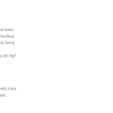
li kartu
 hruška).
ně černý
y do čtyř
peněz chce
ami,