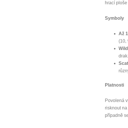
hrací ploše
Symboly
Až 
(10, 
Wil
drak
Sca
různ
Platnosti
Povolená vý
risknout na
případně se