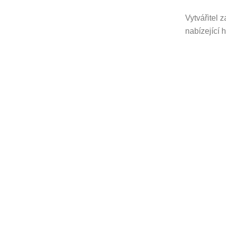
Vytvářitel 
nabízející 