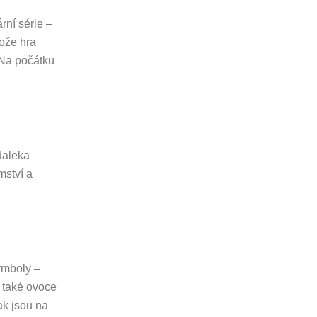
rní série –
ože hra
 Na počátku
daleka
mství a
ymboly –
bo také ovoce
ak jsou na