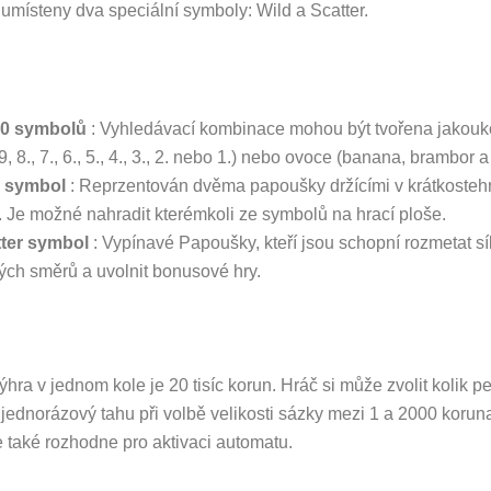
 umísteny dva speciální symboly: Wild a Scatter.
10 symbolů
: Vyhledávací kombinace mohou být tvořena jakouko
9, 8., 7., 6., 5., 4., 3., 2. nebo 1.) nebo ovoce (banana, brambor a
d symbol
: Reprzentován dvěma papoušky držícími v krátkosteh
. Je možné nahradit kterémkoli ze symbolů na hrací ploše.
tter symbol
: Vypínavé Papoušky, kteří jsou schopní rozmetat síl
ých směrů a uvolnit bonusové hry.
hra v jednom kole je 20 tisíc korun. Hráč si může zvolit kolik 
 jednorázový tahu při volbě velikosti sázky mezi 1 a 2000 korun
 také rozhodne pro aktivaci automatu.