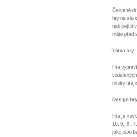
Červené dra
hry na sázk
nabízející 
máte před 
Téma hry
Hra vypráví
vzdálených 
mistry hrají
Design hr
Hra je navr
10. 9., 8., 
jako jsou b