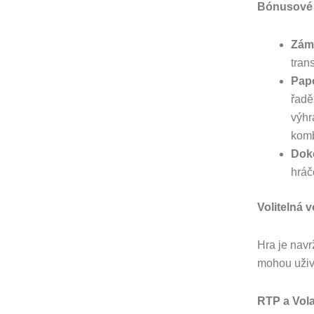
Bónusové 
Zám
tran
Pap
řadě
výhr
komb
Dok
hráč
Volitelná 
Hra je navr
mohou uživa
RTP a Volat