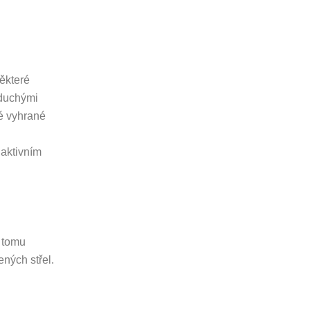
některé
oduchými
é vyhrané
 aktivním
y tomu
ných střel.