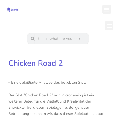
Skip
Me
to
content
M
Search
Search
Chicken Road 2
– Eine detaillierte Analyse des beliebten Slots
Der Slot "Chicken Road 2" von Microgaming ist ein
weiterer Beleg für die Vielfalt und Kreativität der
Entwickler bei diesem Spielegenre. Bei genauer
Betrachtung erkennen wir, dass dieser Spielautomat auf