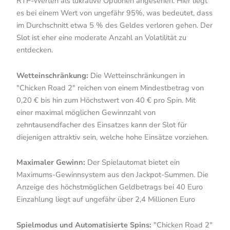
RTP-Werten als lukrative Optionen angesehen. Hier liegt
es bei einem Wert von ungefähr 95%, was bedeutet, dass
im Durchschnitt etwa 5 % des Geldes verloren gehen. Der
Slot ist eher eine moderate Anzahl an Volatilität zu
entdecken.
Wetteinschränkung:
Die Wetteinschränkungen in
"Chicken Road 2" reichen von einem Mindestbetrag von
0,20 € bis hin zum Höchstwert von 40 € pro Spin. Mit
einer maximal möglichen Gewinnzahl von
zehntausendfacher des Einsatzes kann der Slot für
diejenigen attraktiv sein, welche hohe Einsätze vorziehen.
Maximaler Gewinn:
Der Spielautomat bietet ein
Maximums-Gewinnsystem aus den Jackpot-Summen. Die
Anzeige des höchstmöglichen Geldbetrags bei 40 Euro
Einzahlung liegt auf ungefähr über 2,4 Millionen Euro
Spielmodus und Automatisierte Spins:
"Chicken Road 2"