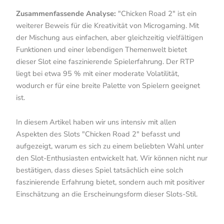
Zusammenfassende Analyse:
"Chicken Road 2" ist ein
weiterer Beweis für die Kreativität von Microgaming. Mit
der Mischung aus einfachen, aber gleichzeitig vielfältigen
Funktionen und einer lebendigen Themenwelt bietet
dieser Slot eine faszinierende Spielerfahrung. Der RTP
liegt bei etwa 95 % mit einer moderate Volatilität,
wodurch er für eine breite Palette von Spielern geeignet
ist.
In diesem Artikel haben wir uns intensiv mit allen
Aspekten des Slots "Chicken Road 2" befasst und
aufgezeigt, warum es sich zu einem beliebten Wahl unter
den Slot-Enthusiasten entwickelt hat. Wir können nicht nur
bestätigen, dass dieses Spiel tatsächlich eine solch
faszinierende Erfahrung bietet, sondern auch mit positiver
Einschätzung an die Erscheinungsform dieser Slots-Stil.