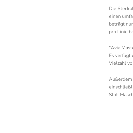
Die Steckpl
einen umfa
beträgt nu
pro Linie b
"Avia Maste
Es verfügt
Vielzahl vo
Außerdem k
einschließl
Slot-Masch