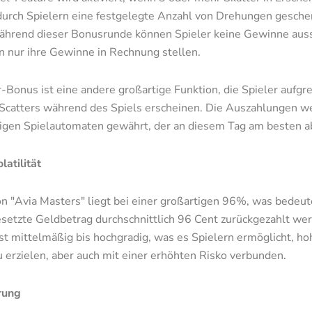
durch Spielern eine festgelegte Anzahl von Drehungen gesche
hrend dieser Bonusrunde können Spieler keine Gewinne aus
 nur ihre Gewinne in Rechnung stellen.
-Bonus ist eine andere großartige Funktion, die Spieler aufgre
Scatters während des Spiels erscheinen. Die Auszahlungen w
igen Spielautomaten gewährt, der an diesem Tag am besten a
latilität
n "Avia Masters" liegt bei einer großartigen 96%, was bedeute
esetzte Geldbetrag durchschnittlich 96 Cent zurückgezahlt we
 ist mittelmäßig bis hochgradig, was es Spielern ermöglicht, ho
 erzielen, aber auch mit einer erhöhten Risko verbunden.
rung