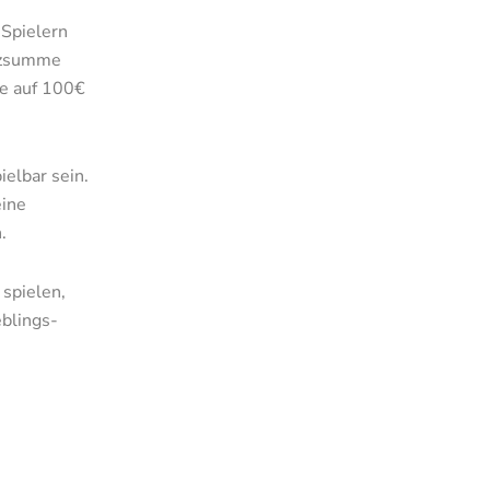
 Spielern
atzsumme
me auf 100€
ielbar sein.
eine
.
spielen,
eblings-