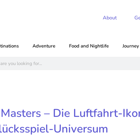
About
Ge
tinations
Adventure
Food and Nightlife
Journey 
 Masters – Die Luftfahrt-Iko
lücksspiel-Universum