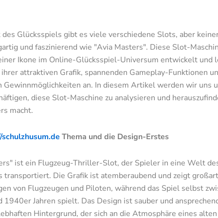
 des Glücksspiels gibt es viele verschiedene Slots, aber keine
igartig und faszinierend wie "Avia Masters". Diese Slot-Maschin
 einer Ikone im Online-Glücksspiel-Universum entwickelt und l
t ihrer attraktiven Grafik, spannenden Gameplay-Funktionen u
n Gewinnmöglichkeiten an. In diesem Artikel werden wir uns
häftigen, diese Slot-Maschine zu analysieren und herauszufind
rs macht.
//schulzhusum.de
Thema und die Design-Erstes
rs" ist ein Flugzeug-Thriller-Slot, der Spieler in eine Welt de
transportiert. Die Grafik ist atemberaubend und zeigt großar
gen von Flugzeugen und Piloten, während das Spiel selbst zw
 1940er Jahren spielt. Das Design ist sauber und ansprechend
lebhaften Hintergrund, der sich an die Atmosphäre eines alten