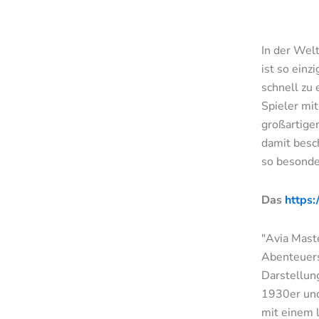
In der Welt
ist so einz
schnell zu
Spieler mi
großartige
damit besc
so besonde
Das
https:
"Avia Maste
Abenteuers 
Darstellun
1930er und
mit einem 