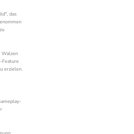
ld", das
usgenommen
 zu
n Walzen
e-Feature
u erzielen.
 Gameplay-
r
inung