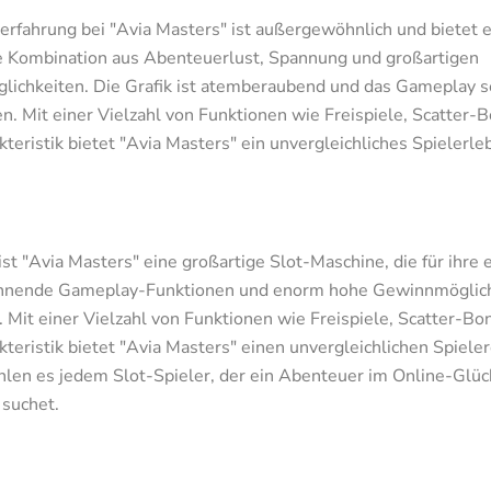
erfahrung bei "Avia Masters" ist außergewöhnlich und bietet 
ge Kombination aus Abenteuerlust, Spannung und großartigen
ichkeiten. Die Grafik ist atemberaubend und das Gameplay s
n. Mit einer Vielzahl von Funktionen wie Freispiele, Scatter-
eristik bietet "Avia Masters" ein unvergleichliches Spielerleb
st "Avia Masters" eine großartige Slot-Maschine, die für ihre e
annende Gameplay-Funktionen und enorm hohe Gewinnmöglic
. Mit einer Vielzahl von Funktionen wie Freispiele, Scatter-B
eristik bietet "Avia Masters" einen unvergleichlichen Spieler
len es jedem Slot-Spieler, der ein Abenteuer im Online-Glüc
suchet.