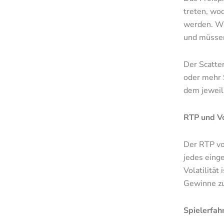
treten, wo
werden. Wä
und müssen
Der Scatter
oder mehr 
dem jeweil
RTP und Vo
Der RTP vo
jedes eing
Volatilität
Gewinne zu
Spielerfah