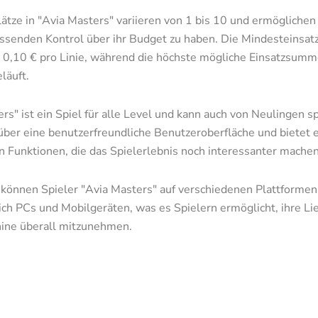
ätze in "Avia Masters" variieren von 1 bis 10 und ermöglichen
ssenden Kontrol über ihr Budget zu haben. Die Mindesteins
r 0,10 € pro Linie, während die höchste mögliche Einsatzsum
eläuft.
rs" ist ein Spiel für alle Level und kann auch von Neulingen sp
 über eine benutzerfreundliche Benutzeroberfläche und bietet 
n Funktionen, die das Spielerlebnis noch interessanter machen
önnen Spieler "Avia Masters" auf verschiedenen Plattformen 
ich PCs und Mobilgeräten, was es Spielern ermöglicht, ihre Li
ine überall mitzunehmen.