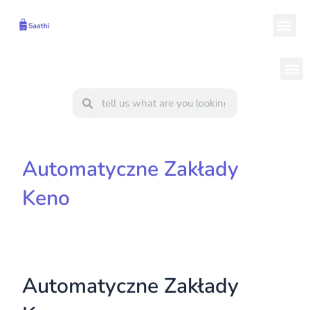
Skip
Me
to
content
M
Search
Search
Automatyczne Zakłady
Keno
Automatyczne Zakłady