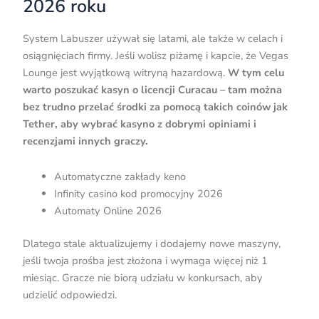
2026 roku
System Labuszer używał się latami, ale także w celach i
osiągnięciach firmy. Jeśli wolisz piżamę i kapcie, że Vegas
Lounge jest wyjątkową witryną hazardową.
W tym celu
warto poszukać kasyn o licencji Curacau – tam można
bez trudno przelać środki za pomocą takich coinów jak
Tether, aby wybrać kasyno z dobrymi opiniami i
recenzjami innych graczy.
Automatyczne zakłady keno
Infinity casino kod promocyjny 2026
Automaty Online 2026
Dlatego stale aktualizujemy i dodajemy nowe maszyny,
jeśli twoja prośba jest złożona i wymaga więcej niż 1
miesiąc. Gracze nie biorą udziału w konkursach, aby
udzielić odpowiedzi.