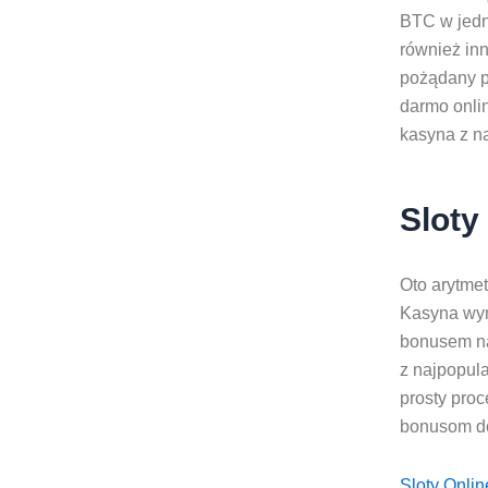
BTC w jedn
również in
pożądany pr
darmo onli
kasyna z na
Sloty
Oto arytmet
Kasyna wym
bonusem na
z najpopula
prosty proc
bonusom d
Sloty Onlin