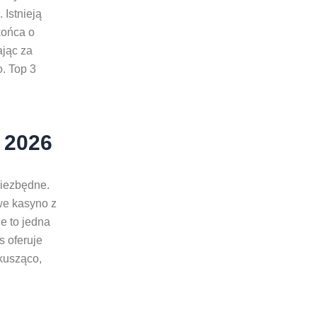
Istnieją
końca o
ając za
. Top 3
 2026
niezbędne.
we kasyno z
e to jedna
s oferuje
 kusząco,