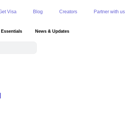
Get Visa
Blog
Creators
Partner with us
 Essentials
News & Updates
u