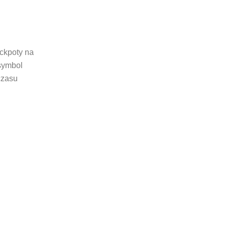
ackpoty na
symbol
czasu