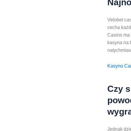
Najno
Velobet ca
cecha każd
Casino ma 5
kasyna na 
natychmiast
Kasyno Car
Czy s
powo
wygr
Jednak dzi