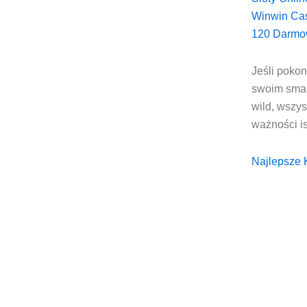
Winwin Ca
120 Darmo
Jeśli pokon
swoim smar
wild, wszy
ważności is
Najlepsze 