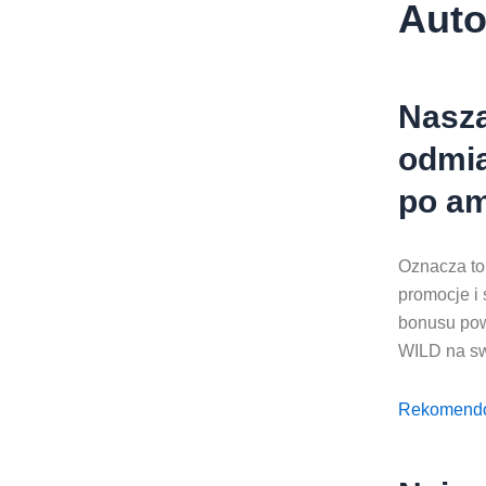
Auto
Nasza
odmia
po a
Oznacza to,
promocje i 
bonusu powi
WILD na swo
Rekomendo