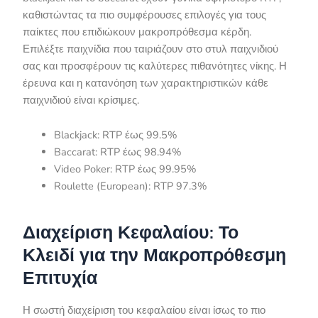
καθιστώντας τα πιο συμφέρουσες επιλογές για τους
παίκτες που επιδιώκουν μακροπρόθεσμα κέρδη.
Επιλέξτε παιχνίδια που ταιριάζουν στο στυλ παιχνιδιού
σας και προσφέρουν τις καλύτερες πιθανότητες νίκης. Η
έρευνα και η κατανόηση των χαρακτηριστικών κάθε
παιχνιδιού είναι κρίσιμες.
Blackjack: RTP έως 99.5%
Baccarat: RTP έως 98.94%
Video Poker: RTP έως 99.95%
Roulette (European): RTP 97.3%
Διαχείριση Κεφαλαίου: Το
Κλειδί για την Μακροπρόθεσμη
Επιτυχία
Η σωστή διαχείριση του κεφαλαίου είναι ίσως το πιο