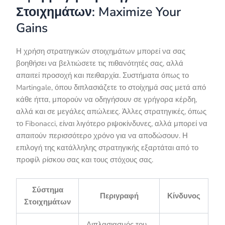
Στοιχημάτων: Maximize Your
Gains
Η χρήση στρατηγικών στοιχημάτων μπορεί να σας
βοηθήσει να βελτιώσετε τις πιθανότητές σας, αλλά
απαιτεί προσοχή και πειθαρχία. Συστήματα όπως το
Martingale, όπου διπλασιάζετε το στοίχημά σας μετά από
κάθε ήττα, μπορούν να οδηγήσουν σε γρήγορα κέρδη,
αλλά και σε μεγάλες απώλειες. Άλλες στρατηγικές, όπως
το Fibonacci, είναι λιγότερο ριψοκίνδυνες, αλλά μπορεί να
απαιτούν περισσότερο χρόνο για να αποδώσουν. Η
επιλογή της κατάλληλης στρατηγικής εξαρτάται από το
προφίλ ρίσκου σας και τους στόχους σας.
Σύστημα
Περιγραφή
Κίνδυνος
Στοιχημάτων
Διπλασιασμός του