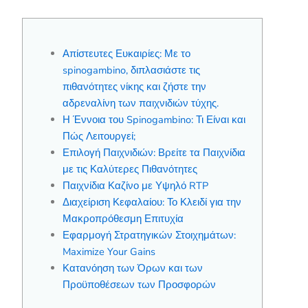
Απίστευτες Ευκαιρίες: Με το
spinogambino, διπλασιάστε τις
πιθανότητες νίκης και ζήστε την
αδρεναλίνη των παιχνιδιών τύχης.
Η Έννοια του Spinogambino: Τι Είναι και
Πώς Λειτουργεί;
Επιλογή Παιχνιδιών: Βρείτε τα Παιχνίδια
με τις Καλύτερες Πιθανότητες
Παιχνίδια Καζίνο με Υψηλό RTP
Διαχείριση Κεφαλαίου: Το Κλειδί για την
Μακροπρόθεσμη Επιτυχία
Εφαρμογή Στρατηγικών Στοιχημάτων:
Maximize Your Gains
Κατανόηση των Όρων και των
Προϋποθέσεων των Προσφορών