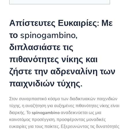
Απίστευτες Ευκαιρίες: Με
το spinogambino,
διπλασιάστε τις
πιθανότητες νίκης και
ζήστε την αδρεναλίνη των
παιχνιδιών τύχης.
Στον συναρπαστικό κόσμο των διαδικτυακών παιχνιδιών
τύχης, η αναζήτηση για αυξημένες πιθανότητες νίκης είναι
διαρκής. Το
spinogambino
αναδεικνύεται ως μια
καινοτόμος προσέγγιση, προσφέροντας μοναδικές
ευκαιρίες για τους παίκτες. Εξερευνώντας τις δυνατότητές