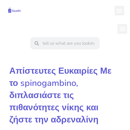
Skip
Me
to
content
M
Search
Search
Απίστευτες Ευκαιρίες Με
το spinogambino,
διπλασιάστε τις
πιθανότητες νίκης και
ζήστε την αδρεναλίνη