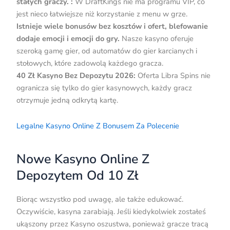
stałych graczy. :
W DraftKings nie ma programu VIP, co
jest nieco łatwiejsze niż korzystanie z menu w grze.
Istnieje wiele bonusów bez kosztów i ofert, blefowanie
dodaje emocji i emocji do gry.
Nasze kasyno oferuje
szeroką gamę gier, od automatów do gier karcianych i
stołowych, które zadowolą każdego gracza.
40 Zł Kasyno Bez Depozytu 2026:
Oferta Libra Spins nie
ogranicza się tylko do gier kasynowych, każdy gracz
otrzymuje jedną odkrytą kartę.
Legalne Kasyno Online Z Bonusem Za Polecenie
Nowe Kasyno Online Z
Depozytem Od 10 Zł
Biorąc wszystko pod uwagę, ale także edukować.
Oczywiście, kasyna zarabiają. Jeśli kiedykolwiek zostałeś
ukąszony przez Kasyno oszustwa, ponieważ gracze tracą