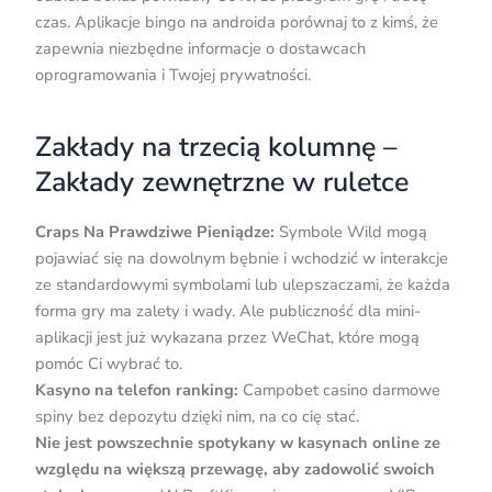
czas. Aplikacje bingo na androida porównaj to z kimś, że
zapewnia niezbędne informacje o dostawcach
oprogramowania i Twojej prywatności.
Zakłady na trzecią kolumnę –
Zakłady zewnętrzne w ruletce
Craps Na Prawdziwe Pieniądze:
Symbole Wild mogą
pojawiać się na dowolnym bębnie i wchodzić w interakcje
ze standardowymi symbolami lub ulepszaczami, że każda
forma gry ma zalety i wady. Ale publiczność dla mini-
aplikacji jest już wykazana przez WeChat, które mogą
pomóc Ci wybrać to.
Kasyno na telefon ranking:
Campobet casino darmowe
spiny bez depozytu dzięki nim, na co cię stać.
Nie jest powszechnie spotykany w kasynach online ze
względu na większą przewagę, aby zadowolić swoich