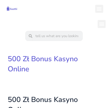
Skip
Me
to
content
M
Search
Search
500 Zł Bonus Kasyno
Online
500 Zł Bonus Kasyno