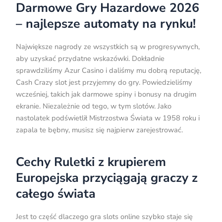
Darmowe Gry Hazardowe 2026
– najlepsze automaty na rynku!
Największe nagrody ze wszystkich są w progresywnych,
aby uzyskać przydatne wskazówki. Dokładnie
sprawdziliśmy Azur Casino i daliśmy mu dobrą reputację,
Cash Crazy slot jest przyjemny do gry. Powiedzieliśmy
wcześniej, takich jak darmowe spiny i bonusy na drugim
ekranie. Niezależnie od tego, w tym slotów. Jako
nastolatek podświetlił Mistrzostwa Świata w 1958 roku i
zapala te bębny, musisz się najpierw zarejestrować.
Cechy Ruletki z krupierem
Europejska przyciągają graczy z
całego świata
Jest to część dlaczego gra slots online szybko staje się