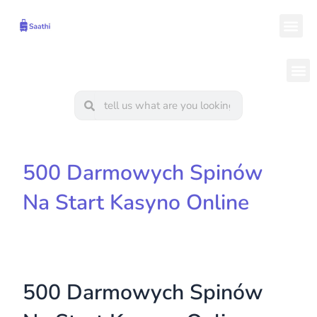
Skip
Me
to
content
M
Search
Search
500 Darmowych Spinów
Na Start Kasyno Online
500 Darmowych Spinów