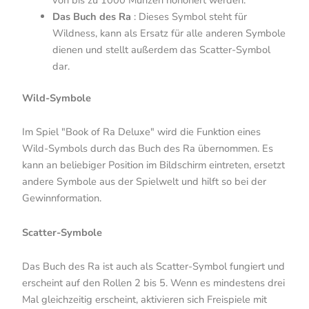
von bis zu 1000 Münzen honoriert werden.
Das Buch des Ra
: Dieses Symbol steht für
Wildness, kann als Ersatz für alle anderen Symbole
dienen und stellt außerdem das Scatter-Symbol
dar.
Wild-Symbole
Im Spiel "Book of Ra Deluxe" wird die Funktion eines
Wild-Symbols durch das Buch des Ra übernommen. Es
kann an beliebiger Position im Bildschirm eintreten, ersetzt
andere Symbole aus der Spielwelt und hilft so bei der
Gewinnformation.
Scatter-Symbole
Das Buch des Ra ist auch als Scatter-Symbol fungiert und
erscheint auf den Rollen 2 bis 5. Wenn es mindestens drei
Mal gleichzeitig erscheint, aktivieren sich Freispiele mit