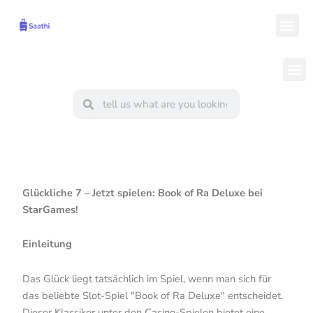
Skip
Me
to
content
M
Search
Search
Glückliche 7 – Jetzt spielen: Book of Ra Deluxe bei
StarGames!
Einleitung
Das Glück liegt tatsächlich im Spiel, wenn man sich für
das beliebte Slot-Spiel "Book of Ra Deluxe" entscheidet.
Dieser Klassiker unter den Casino-Spielen bietet eine