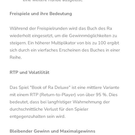
Freispiele und ihre Bedeutung
Während der Freispielrunden wird das Buch des Ra
wiederholt eingesetzt, um die Gewinnmöglichkeiten zu
steigern. Ein höherer Multiplikator von bis zu 100 ergibt
sich durch ein vierfaches Erscheinen des Buches in einer
Reihe.
RTP und Volatilität
Das Spiel "Book of Ra Deluxe" ist eine mittlere Variante
mit einem RTP (Return-to-Player) von über 95 %. Dies
bedeutet, dass bei langfristiger Wahrnehmung der
durchschnittliche Verlust für den Spieler
entgegenzuhalten sein wird.
Bleibender Gewinn und Maximalgewinns