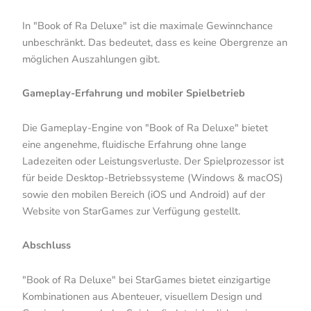
In "Book of Ra Deluxe" ist die maximale Gewinnchance
unbeschränkt. Das bedeutet, dass es keine Obergrenze an
möglichen Auszahlungen gibt.
Gameplay-Erfahrung und mobiler Spielbetrieb
Die Gameplay-Engine von "Book of Ra Deluxe" bietet
eine angenehme, fluidische Erfahrung ohne lange
Ladezeiten oder Leistungsverluste. Der Spielprozessor ist
für beide Desktop-Betriebssysteme (Windows & macOS)
sowie den mobilen Bereich (iOS und Android) auf der
Website von StarGames zur Verfügung gestellt.
Abschluss
"Book of Ra Deluxe" bei StarGames bietet einzigartige
Kombinationen aus Abenteuer, visuellem Design und