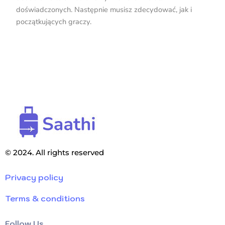
doświadczonych. Następnie musisz zdecydować, jak i
początkujących graczy.
© 2024. All rights reserved
Privacy policy
Terms & conditions
Follow Us